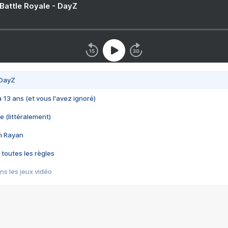
 Battle Royale - DayZ
 DayZ
 a 13 ans (et vous l'avez ignoré)
e (littéralement)
im Rayan
 toutes les règles
s les jeux vidéo
us choquant de Rockstar ? - Le scandale BULLY
e plus moche de Steam
du RÊVE tourne au CAUCHEMAR