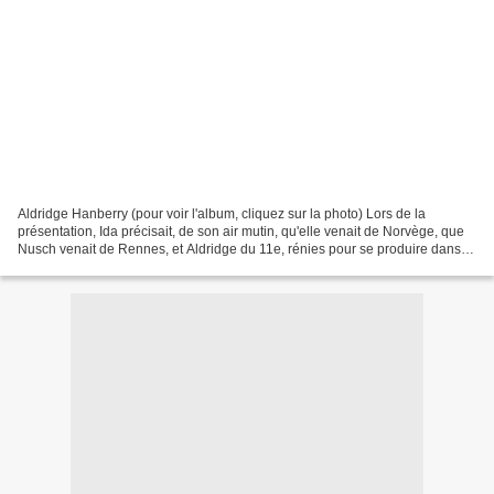
Aldridge Hanberry (pour voir l'album, cliquez sur la photo) Lors de la
présentation, Ida précisait, de son air mutin, qu'elle venait de Norvège, que
Nusch venait de Rennes, et Aldridge du 11e, rénies pour se produire dans le
18e.Nusch Werchowska, quant...