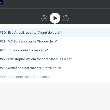
#30 : Eve Angeli raconte "Avant de partir"
#29 : MC Solaar raconte "Bouge de là"
28 : Lorie raconte "Je vais vite"
#27 : Christophe Willem raconte "Jacques a dit"
#26 : Chimène Badi raconte "Entre nous"
#25 : Indochine raconte "3e sexe"
#24 : Zaho raconte "C'est chelou"
#23 : Patrick Bruel raconte "Au café des délices"
#22 : Kyo raconte "Le chemin"