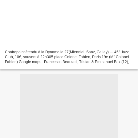
Contrepoint étendu à la Dynamo le 27(Mienniel, Sanz, Galiay) --- 45° Jazz
Club, 10€, souvent à 22h305 place Colonel Fabien, Paris 19e (M° Colonel
Fabien) Google maps . Francesco Bearzatti, Tristan & Emmanuel Bex (12);
Sergio Gruz 4tet (19)Bruno Angelini...