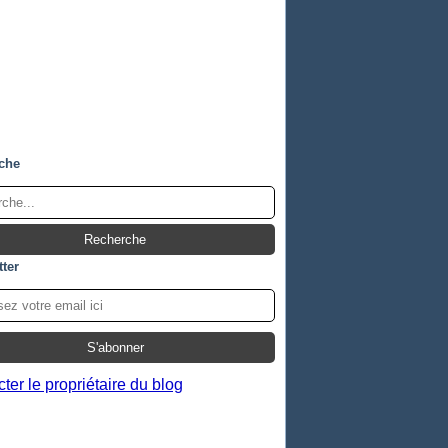
che
ter
ter le propriétaire du blog