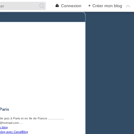
Connexion
+
Créer mon blog
Paris
e jazz à Paris et en Ile de France ..................
hotmail.com ...
u blog
blog avec CanalBlog