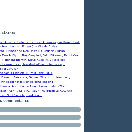
s récents
 de Benjamin Duboc et Jeanne Benameur, par Claude Parle
Oshima, Lebrat : Rouge (par Claude Parle)
man « Brass and Ivory Tales » (Fundacja Sluchaj)
Time Is Right : Roy Campbell, John Dikeman, Raoul Van
, Peter Jacquemyn, Klaus Kugel (577 Records)
s, Dominic Lash, Jean-Michel Van Schouwburg :
ping Layers »
ras solo « Élan vital » (Petit Label 2021)
, Bernard Santacruz, Samuel Silvant : on how many
 things did not this single crime depend ?
Damon Smith, Luther Gray : live in Boston (2020)
Bae 4tet « Arirang Fantasy » (No Business Records)
und : Noël Akchoté, Brad Jones
rs commentaires