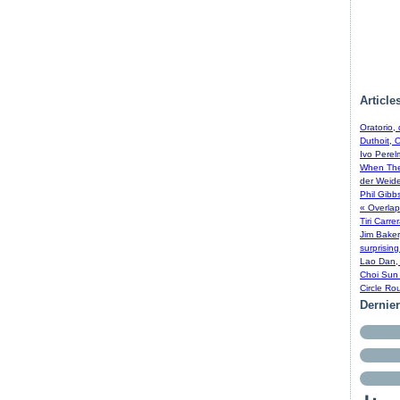
Article
Oratorio,
Duthoit, 
Ivo Perel
When The 
der Weide
Phil Gibb
« Overlap
Tiri Carre
Jim Baker
surprising
Lao Dan, 
Choi Sun 
Circle Ro
Dernie