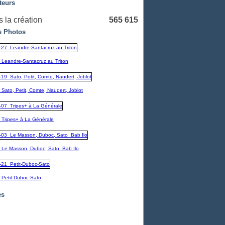
teurs
 la création
565 615
 Photos
_Leandre-Santacruz au Triton
Sato, Petit, Comte, Naudert, Joblot
_Tripes+ à La Générale
_Le Masson, Duboc, Sato_Bab Ilo
_Petit-Duboc-Sato
es
embre
(1)
1)