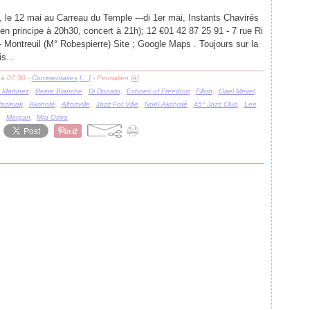
 le 12 mai au Carreau du Temple ---di 1er mai, Instants Chavirés
 en principe à 20h30, concert à 21h); 12 €01 42 87 25 91 - 7 rue Ri
- Montreuil (M° Robespierre) Site ; Google Maps . Toujours sur la
s...
 à 07:30 -
Commentaires [
…
]
- Permalien [
#
]
 Martinez
,
Reine Blanche
,
Di Donato
,
Echoes of Freedom
,
Fillon
,
Gael Mevel
,
aziniak
,
Akchoté
,
Alfortville
,
Jazz For Ville
,
Noël Akchoté
,
45° Jazz Club
,
Lee
Morgan
,
Mra Omra