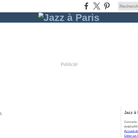
Publicité
Jazz à 
IL
Concerts d
dolphy00@
Accueil d
Créer un 