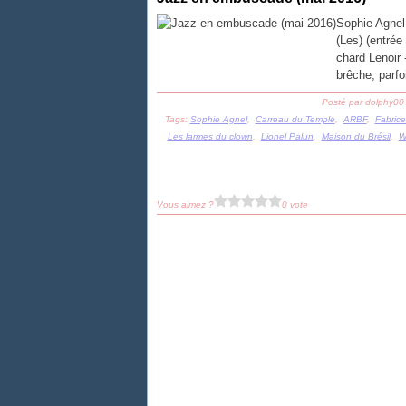
Sophie Agnel,
(Les) (entrée
chard Lenoir 
brêche, parfoi
Posté par dolphy00
Tags:
Sophie Agnel
,
Carreau du Temple
,
ARBF
,
Fabrice
Les larmes du clown
,
Lionel Palun
,
Maison du Brésil
,
W
Vous aimez ?
0 vote