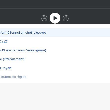
nsformé l’ennui en chef-d’œuvre
 DayZ
 a 13 ans (et vous l'avez ignoré)
e (littéralement)
im Rayan
 toutes les règles
s les jeux vidéo
us choquant de Rockstar ? - Le scandale BULLY
e plus moche de Steam