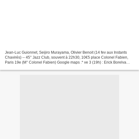
Jean-Luc Guionnet, Seijiro Murayama, Olivier Benoit (14 fev aux Instants
Chavirés) -- 45° Jazz Club, souvent à 22h30, 10€5 place Colonel Fabien,
Paris 19e (M° Colonel Fabien) Google maps .* ve 3 (19h) : Erick Borelva
drum solo* me 8 : Jam à thème de Camille...