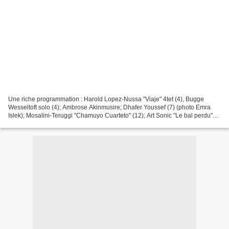
Une riche programmation : Harold Lopez-Nussa "Viaje" 4tet (4), Bugge
Wesseltoft solo (4); Ambrose Akinmusire; Dhafer Youssef (7) (photo Emra
Islek); Mosalini-Teruggi "Chamuyo Cuarteto" (12); Art Sonic "Le bal perdu"
(12) photo de Annabelle Tiaffay; Hugh...