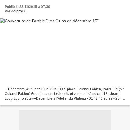
Publié le 23/11/2015 à 07:30
Par
dolphy00
---Décembre, 45° Jazz Club, 21h, 10€5 place Colonel Fabien, Paris 19e (M°
Colonel Fabien) Google maps .les jeudis et vendredisà noter * 18 : Jean-
Loup Lognon 5tet---Décembre à l'Atelier du Plateau - 01 42 41 28 22 - 20h -
12 €5 Rue du Plateau 75019 Paris...