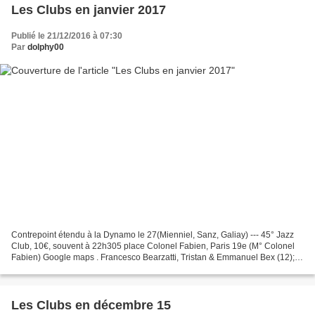
Les Clubs en janvier 2017
Publié le 21/12/2016 à 07:30
Par
dolphy00
Contrepoint étendu à la Dynamo le 27(Mienniel, Sanz, Galiay) --- 45° Jazz
Club, 10€, souvent à 22h305 place Colonel Fabien, Paris 19e (M° Colonel
Fabien) Google maps . Francesco Bearzatti, Tristan & Emmanuel Bex (12);
Sergio Gruz 4tet (19)Bruno Angelini...
Les Clubs en décembre 15