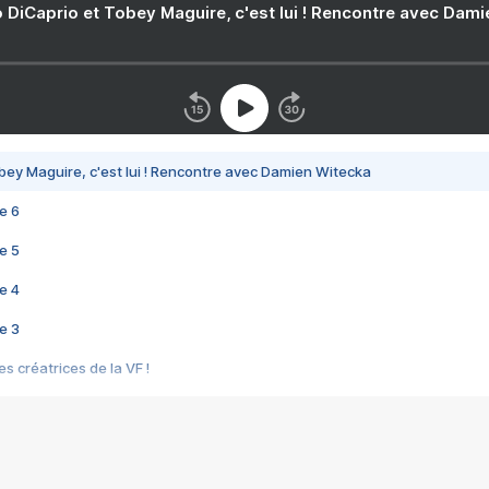
 DiCaprio et Tobey Maguire, c'est lui ! Rencontre avec Dam
bey Maguire, c'est lui ! Rencontre avec Damien Witecka
e 6
e 5
e 4
e 3
s créatrices de la VF !
e 2
e 1
e Mektoub My Love arrive enfin ! Rencontre avec Shaïn Boumedine et Sal