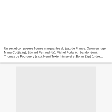
Un sextet composées figures marquantes du jazz de France. Qu'on en juge :
Manu Codjia (g), Edward Perraud (dr), Michel Portal (cl, bandonéon),
Thomas de Pourquery (sax), Henri Texier himselef et Bojan Z (p) (ordre
alphabétique oblige; pas de préséance)....