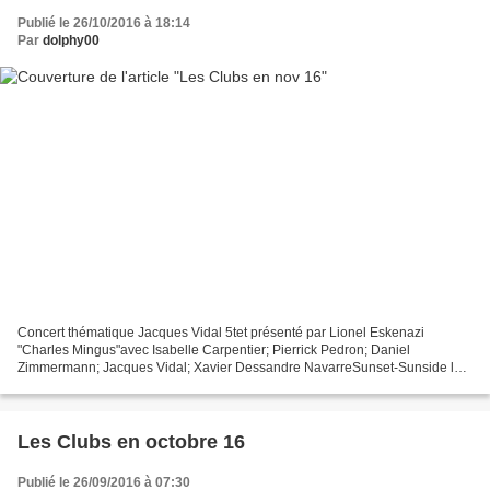
Publié le 26/10/2016 à 18:14
Par
dolphy00
Concert thématique Jacques Vidal 5tet présenté par Lionel Eskenazi
"Charles Mingus"avec Isabelle Carpentier; Pierrick Pedron; Daniel
Zimmermann; Jacques Vidal; Xavier Dessandre NavarreSunset-Sunside le
20, à 18h ---novembre à l'Atelier du Plateau - 01...
Les Clubs en octobre 16
Publié le 26/09/2016 à 07:30