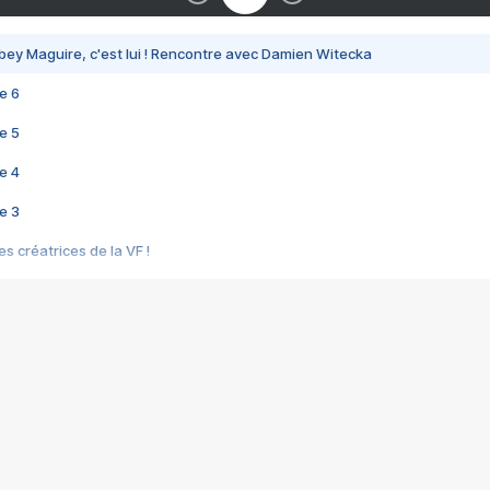
bey Maguire, c'est lui ! Rencontre avec Damien Witecka
e 6
e 5
e 4
e 3
s créatrices de la VF !
e 2
e 1
e Mektoub My Love arrive enfin ! Rencontre avec Shaïn Boumedine et Sal
i : après Toni en famille
elle réalise le bouleversant Dites lui que je l'aime
ais ! Rencontre autour de Vie privée de Rebecca Zlotowski