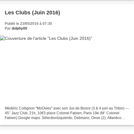
Les Clubs (Juin 2016)
Publié le 23/05/2016 à 07:30
Par
dolphy00
Médéric Collignon "MoOvies" avec son Jus de Bosce (3 & 4 juin au Triton) ---
45° Jazz Club, 21h, 10€5 place Colonel Fabien, Paris 19e (M° Colonel
Fabien) Google maps .SélectionIzquierdo, Debriano, Onoe (2); Atlantico
(Dave Schroeder, Billy Drumond, Sébastien...