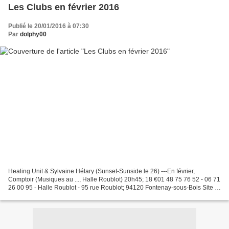
Les Clubs en février 2016
Publié le 20/01/2016 à 07:30
Par
dolphy00
Healing Unit & Sylvaine Hélary (Sunset-Sunside le 26) ---En février,
Comptoir (Musiques au ..., Halle Roublot) 20h45; 18 €01 48 75 76 52 - 06 71
26 00 95 - Halle Roublot - 95 rue Roublot; 94120 Fontenay-sous-Bois Site ;
Infos pratiques Brunch dimanches...