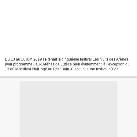
Du 13 au 16 juin 2019 se tenait le cinquième festival Les Nuits des Arènes
(voir programme), aux Arènes de Lutèce bien évidemment, à l’exception du
13 où le festival était logé au Petit Bain. C’est un jeune festival où vie
artistique et citoyenneté se...