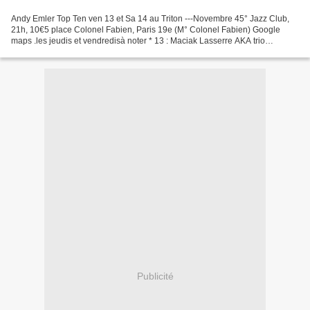
Andy Emler Top Ten ven 13 et Sa 14 au Triton ---Novembre 45° Jazz Club,
21h, 10€5 place Colonel Fabien, Paris 19e (M° Colonel Fabien) Google
maps .les jeudis et vendredisà noter * 13 : Maciak Lasserre AKA trio
("coltrane") * 20 : François Jeanneau 4tet...
Publicité