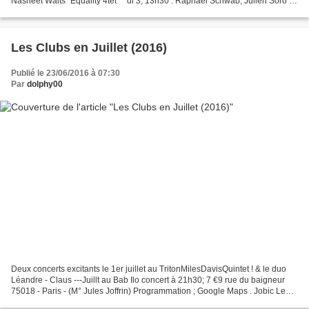
Nasheet Waits "Equality 4tet" * di 3, 13h30 : Raphael Schwab, Julien Soro *
di 3, 16h : Malted Milk...
Les Clubs en Juillet (2016)
Publié le 23/06/2016 à 07:30
Par
dolphy00
Deux concerts excitants le 1er juillet au TritonMilesDavisQuintet ! & le duo
Léandre - Claus ---Juillt au Bab Ilo concert à 21h30; 7 €9 rue du baigneur
75018 - Paris - (M° Jules Joffrin) Programmation ; Google Maps . Jobic Le
Masson trio + Steve Potts...