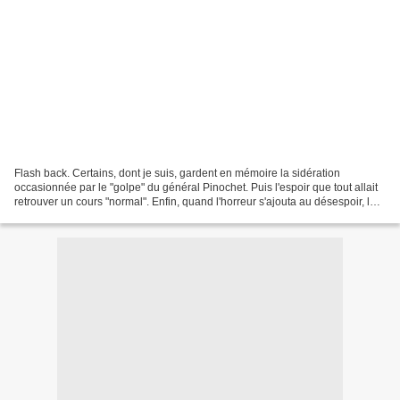
Flash back. Certains, dont je suis, gardent en mémoire la sidération
occasionnée par le "golpe" du général Pinochet. Puis l'espoir que tout allait
retrouver un cours "normal". Enfin, quand l'horreur s'ajouta au désespoir, les
questions sur la situation...