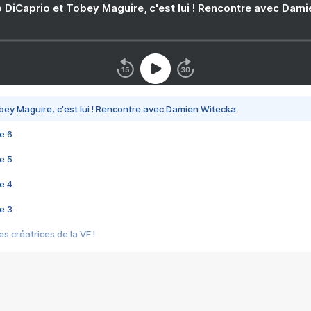
 DiCaprio et Tobey Maguire, c'est lui ! Rencontre avec Dam
bey Maguire, c'est lui ! Rencontre avec Damien Witecka
e 6
e 5
e 4
e 3
s créatrices de la VF !
e 2
e 1
e Mektoub My Love arrive enfin ! Rencontre avec Shaïn Boumedine et Sal