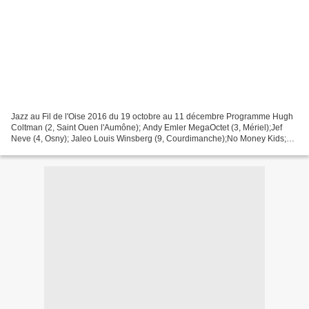
Jazz au Fil de l'Oise 2016 du 19 octobre au 11 décembre Programme Hugh
Coltman (2, Saint Ouen l'Aumône); Andy Emler MegaOctet (3, Mériel);Jef
Neve (4, Osny); Jaleo Louis Winsberg (9, Courdimanche);No Money Kids;
Electro Deluxe (10, Cergy); Cecilia Bonacina...