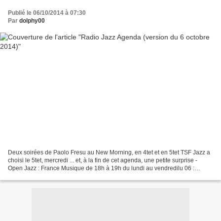
Publié le 06/10/2014 à 07:30
Par
dolphy00
Deux soirées de Paolo Fresu au New Morning, en 4tet et en 5tet TSF Jazz a
choisi le 5tet, mercredi ... et, à la fin de cet agenda, une petite surprise -
Open Jazz : France Musique de 18h à 19h du lundi au vendredilu 06 :
Jammie Callumma 07 : Emile Parisienme...