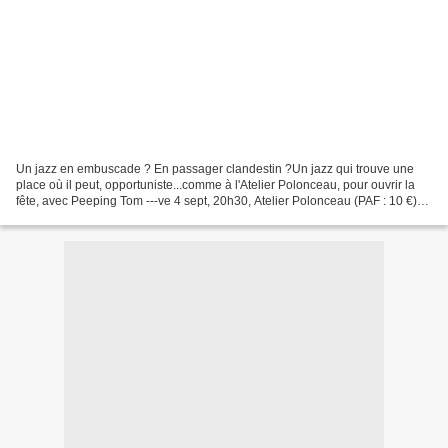
Un jazz en embuscade ? En passager clandestin ?Un jazz qui trouve une
place où il peut, opportuniste...comme à l'Atelier Polonceau, pour ouvrir la
fête, avec Peeping Tom ---ve 4 sept, 20h30, Atelier Polonceau (PAF : 10 €)01
34 68 20 41 ou 01 45 44 27...