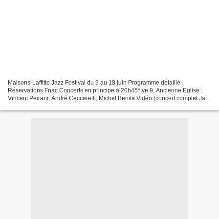
Maisons-Laffitte Jazz Festival du 9 au 18 juin Programme détaillé
Réservations Fnac Concerts en principe à 20h45* ve 9, Ancienne Eglise :
Vincent Peirani, André Ceccarelli, Michel Benita Vidéo (concert complet Jazz
sous les pommiers 2016) * sa 10, Ancienne...