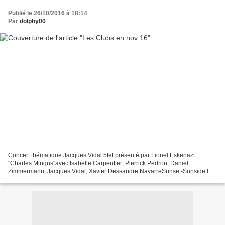
Publié le 26/10/2016 à 18:14
Par
dolphy00
Concert thématique Jacques Vidal 5tet présenté par Lionel Eskenazi
"Charles Mingus"avec Isabelle Carpentier; Pierrick Pedron; Daniel
Zimmermann; Jacques Vidal; Xavier Dessandre NavarreSunset-Sunside le
20, à 18h ---novembre à l'Atelier du Plateau - 01...