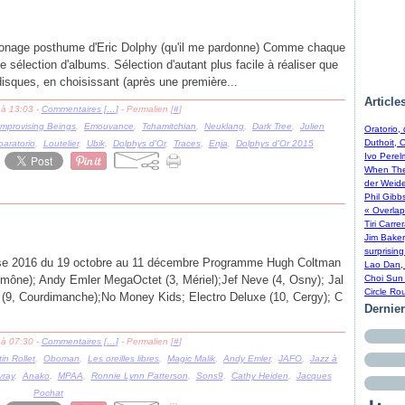
tronage posthume d'Eric Dolphy (qu'il me pardonne) Comme chaque
 sélection d'albums. Sélection d'autant plus facile à réaliser que
 disques, en choisissant (après une première...
Article
 à 13:03 -
Commentaires [
…
]
- Permalien [
#
]
Improvising Beings
,
Emouvance
,
Tchamitchian
,
Neuklang
,
Dark Tree
,
Julien
Oratorio,
Duthoit, 
oaratorio
,
Loutelier
,
Ubik
,
Dolphys d'Or
,
Traces
,
Enja
,
Dolphys d'Or 2015
Ivo Perel
When The 
der Weide
Phil Gibb
« Overlap
Tiri Carre
Jim Baker
surprising
Oise 2016 du 19 octobre au 11 décembre Programme Hugh Coltman
Lao Dan, 
umône); Andy Emler MegaOctet (3, Mériel);Jef Neve (4, Osny); Jal
Choi Sun 
Circle Ro
 (9, Courdimanche);No Money Kids; Electro Deluxe (10, Cergy); C
Dernie
 à 07:30 -
Commentaires [
…
]
- Permalien [
#
]
in Rollet
,
Oboman
,
Les oreilles libres
,
Magic Malik
,
Andy Emler
,
JAFO
,
Jazz à
vray
,
Anako
,
MPAA
,
Ronnie Lynn Patterson
,
Sons9
,
Cathy Heiden
,
Jacques
Pochat