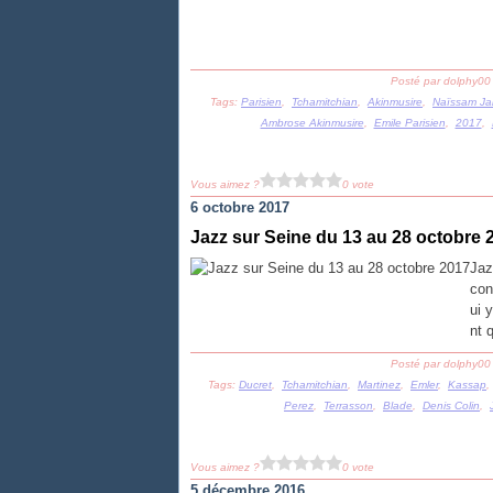
Posté par dolphy00
Tags:
Parisien
,
Tchamitchian
,
Akinmusire
,
Naïssam Jal
Ambrose Akinmusire
,
Emile Parisien
,
2017
,
Vous aimez ?
0 vote
6 octobre 2017
Jazz sur Seine du 13 au 28 octobre 
Jaz
con
ui 
nt 
Posté par dolphy00
Tags:
Ducret
,
Tchamitchian
,
Martinez
,
Emler
,
Kassap
Perez
,
Terrasson
,
Blade
,
Denis Colin
,
Vous aimez ?
0 vote
5 décembre 2016