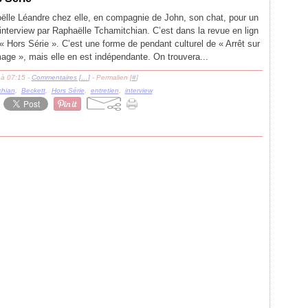
ëlle Léandre chez elle, en compagnie de John, son chat, pour un
interview par Raphaëlle Tchamitchian. C’est dans la revue en lign
« Hors Série ». C’est une forme de pendant culturel de « Arrêt sur
age », mais elle en est indépendante. On trouvera...
 à 07:15 -
Commentaires [
…
]
- Permalien [
#
]
chian
,
Beckett
,
Hors Série
,
entretien
,
interview