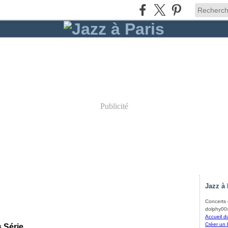
Publicité
Jazz à 
Concerts d
dolphy00@
Accueil d
Créer un 
s Série