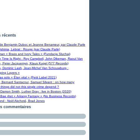
s récents
 de Benjamin Duboc et Jeanne Benameur, par Claude Parle
Oshima, Lebrat : Rouge (par Claude Parle)
man « Brass and Ivory Tales » (Fundacja Sluchaj)
Time Is Right : Roy Campbell, John Dikeman, Raoul Van
, Peter Jacquemyn, Klaus Kugel (577 Records)
s, Dominic Lash, Jean-Michel Van Schouwburg :
ping Layers »
ras solo « Élan vital » (Petit Label 2021)
, Bernard Santacruz, Samuel Silvant : on how many
 things did not this single crime depend ?
Damon Smith, Luther Gray : live in Boston (2020)
Bae 4tet « Arirang Fantasy » (No Business Records)
und : Noël Akchoté, Brad Jones
rs commentaires