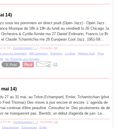
ai 14)
zz sous les pommiers en direct jeudi (Open Jazz) - Open Jazz :
ance Musique de 18h à 19h du lundi au vendredi lu 26 Chicago Ja
 Orchestra & Cyrille Aimée ma 27 Daniel Erdmann, Francis Le Br
 et Claude Tchamitchia me 28 European Cool Jazz, 1951-59...
 à 11:18 -
Commentaires [
…
]
- Permalien [
#
]
z sous les pommiers
,
Bill Carrothers
,
Erdmann
,
Le Bras
,
Mathias Eick
,
Theo
di
,
de l'Estaque aux Goudes
 mai 14)
du 27 au 31 mai, au Triton,Echampard, Emler, Tchamitchian (phot
o Fred Thomas) Des mises à jour encore et encore. L' agenda de
mai continue d'être peaufiné. Consultez-le. Des picotements de dé
sir ne manqueront pas. Bientôt, un début d'agenda de juin. La...
 à 07:30 -
Commentaires [
…
]
- Permalien [
#
]
,
Tchamitchian
,
Echampard
,
Emler