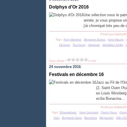
Dolphys d'Or 2016
Une sélection sous le pa
année, je vous propose une
j'ai chroniqué très peu de
Posté par dolphy00
Tags:
Ping Machine
,
Benjamin Duboc
,
Fred Maurin
,
Desprez
,
Tournesol
,
Ultrabolic
,
Géraldine Keller
,
r
Vous aimez ?
0 vote
24 novembre 2016
Festivals en décembre 16
Jazz au Fil de l'
(2, Saint Ouen l'A
eo Louis Winsberg
ecilia Bonacina...
Posté par dolphy00
Tags:
Tchamitchian
,
Yann Joussein
,
Paolo Fresu
,
Quent
Vian
,
Benjamin Sanz
,
Bonacina
,
Megaoctet
,
Ville d'A