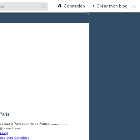
Connexion
+
Créer mon blog
Paris
e jazz à Paris et en Ile de France ..................
hotmail.com ...
u blog
blog avec CanalBlog