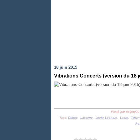
18 juin 2015
Vibrations Concerts (version du 18 j
Posté par dolphy00
Tags:
Duboc
,
Lasserre
,
Joelle Léandre
,
Lazro
,
Tcham
Rou