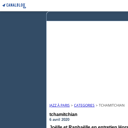
JAZZ À PARIS
>
CATEGORIES
>
TCHAMITCHIAN
tchamitchian
6 avril 2020
Joëlle et Raphaëlle en entretien Hor