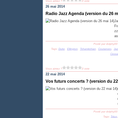
Vous aimez ?
0 vote
26 mai 2014
Radio Jazz Agenda (version du 26 m
Ja
Fr
zz
as
Posté par dolphy00
Tags:
Duke
,
Ellington
,
Tchamitchian
,
Coutances
,
Jaz
Ceccal
Vous aimez ?
0 vote
22 mai 2014
Vos futurs concerts ? (version du 22
Posté par dolphy00
Tags:
Triton