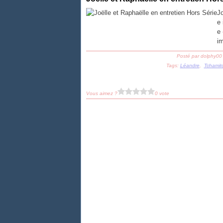
Jo
e 
e 
im
Posté par dolphy00
Tags:
Léandre
,
Tchamit
Vous aimez ?
0 vote