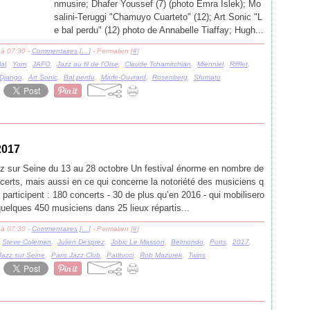
nmusire; Dhafer Youssef (7) (photo Emra Islek); Mo
salini-Teruggi "Chamuyo Cuarteto" (12); Art Sonic "L
e bal perdu" (12) photo de Annabelle Tiaffay; Hugh...
 à 07:30 -
Commentaires [
…
]
- Permalien [
#
]
al
,
Yom
,
JAFO
,
Jazz au fil de l'Oise
,
Claude Tchamitchian
,
Mienniel
,
Rifflet
,
Django
,
Art Sonic
,
Bal perdu
,
Marle-Ouvrard
,
Rosenberg
,
Sfumato
2017
z sur Seine du 13 au 28 octobre Un festival énorme en nombre de
certs, mais aussi en ce qui concerne la notoriété des musiciens q
y participent : 180 concerts - 30 de plus qu’en 2016 - qui mobilisero
quelques 450 musiciens dans 25 lieux répartis...
 à 07:30 -
Commentaires [
…
]
- Permalien [
#
]
,
Steve Coleman
,
Julien Desprez
,
Jobic Le Masson
,
Belmondo
,
Potts
,
2017
,
Jazz sur Seine
,
Paris Jazz Club
,
Patitucci
,
Rob Mazurek
,
Twins