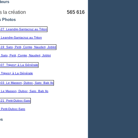
teurs
 la création
565 616
 Photos
_Leandre-Santacruz au Triton
Sato, Petit, Comte, Naudert, Joblot
_Tripes+ à La Générale
_Le Masson, Duboc, Sato_Bab Ilo
_Petit-Duboc-Sato
es
embre
(1)
1)