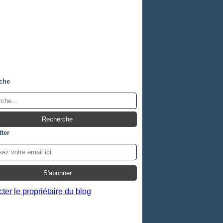
che
ter
ter le propriétaire du blog