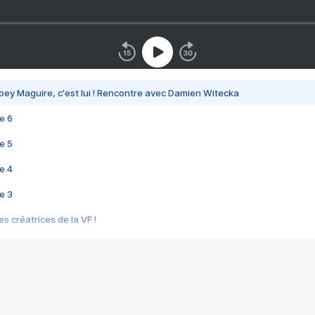
bey Maguire, c'est lui ! Rencontre avec Damien Witecka
e 6
e 5
e 4
e 3
s créatrices de la VF !
e 2
e 1
e Mektoub My Love arrive enfin ! Rencontre avec Shaïn Boumedine et Sal