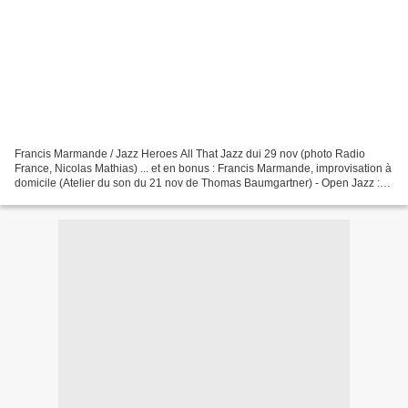
Francis Marmande / Jazz Heroes All That Jazz dui 29 nov (photo Radio
France, Nicolas Mathias) ... et en bonus : Francis Marmande, improvisation à
domicile (Atelier du son du 21 nov de Thomas Baumgartner) - Open Jazz :
France Musique de 18h à 19h du lundi...