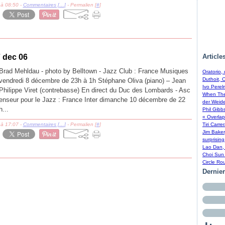
 à 08:50 -
Commentaires [
…
]
- Permalien [
#
]
7 dec 06
Article
Brad Mehldau - photo by Belltown - Jazz Club : France Musiques
Oratorio,
Duthoit, 
vendredi 8 décembre de 23h à 1h Stéphane Oliva (piano) – Jean
Ivo Perel
Philippe Viret (contrebasse) En direct du Duc des Lombards - Asc
When The 
enseur pour le Jazz : France Inter dimanche 10 décembre de 22
der Weide
h...
Phil Gibb
« Overlap
 à 17:07 -
Commentaires [
…
]
- Permalien [
#
]
Tiri Carre
Jim Baker
surprising
Lao Dan, 
Choi Sun 
Circle Ro
Dernie