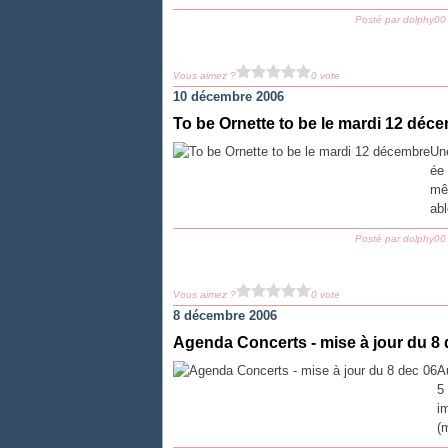
Posté par dolphy00
Vous aimez ?
0 vote
10 décembre 2006
To be Ornette to be le mardi 12 déc
Une
ée 
mêm
abl
Posté par dolphy00
Vous aimez ?
0 vote
8 décembre 2006
Agenda Concerts - mise à jour du 8 
A
5
i
(