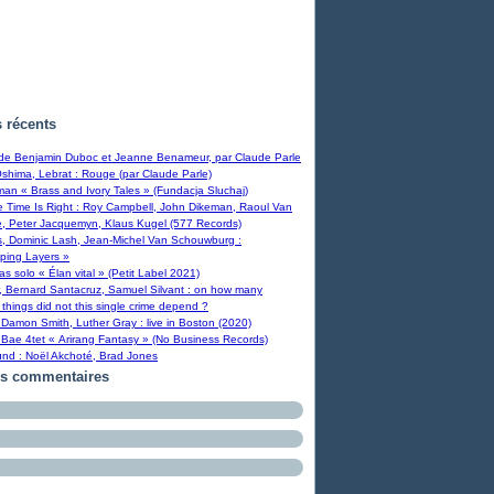
s récents
 de Benjamin Duboc et Jeanne Benameur, par Claude Parle
Oshima, Lebrat : Rouge (par Claude Parle)
man « Brass and Ivory Tales » (Fundacja Sluchaj)
Time Is Right : Roy Campbell, John Dikeman, Raoul Van
, Peter Jacquemyn, Klaus Kugel (577 Records)
s, Dominic Lash, Jean-Michel Van Schouwburg :
ping Layers »
ras solo « Élan vital » (Petit Label 2021)
, Bernard Santacruz, Samuel Silvant : on how many
 things did not this single crime depend ?
Damon Smith, Luther Gray : live in Boston (2020)
Bae 4tet « Arirang Fantasy » (No Business Records)
und : Noël Akchoté, Brad Jones
rs commentaires