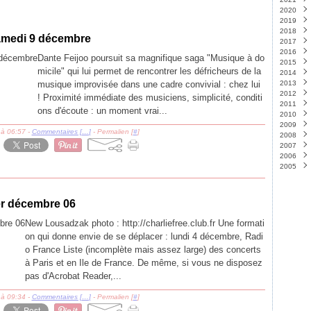
2020
Nove
2019
Octo
Déce
2018
Sept
Nove
Déce
amedi 9 décembre
2017
Août
Octo
Nove
Nove
2016
Juille
Sept
Octo
Octo
Déce
Dante Feijoo poursuit sa magnifique saga "Musique à do
2015
Juin
Août
Sept
Sept
Nove
Déce
(
micile" qui lui permet de rencontrer les défricheurs de la
2014
Mai
Juille
Juin
Avril
Octo
Nove
Déce
(
(
(
musique improvisée dans une cadre convivial : chez lui
2013
Avril
Juin
Mai
Mars
Sept
Octo
Nove
Déce
(
(
(
2012
Mars
Mai
Avril
Févri
Août
Sept
Octo
Nove
Déce
(
(
! Proximité immédiate des musiciens, simplicité, conditi
2011
Févri
Avril
Mars
Janvi
Juin
Août
Sept
Octo
Nove
Déce
(
(
ons d'écoute : un moment vrai...
2010
Janvi
Mars
Mai
Juin
Août
Sept
Octo
Nove
Déce
(
(
2009
Févri
Avril
Mai
Juille
Août
Sept
Octo
Nove
Déce
(
(
 à 06:57 -
Commentaires [
…
]
- Permalien [
#
]
2008
Janvi
Mars
Avril
Juin
Juin
Août
Sept
Octo
Nove
Déce
(
(
(
2007
Févri
Mars
Mai
Mai
Juille
Août
Sept
Octo
Nove
Déce
(
(
2006
Janvi
Févri
Avril
Avril
Juin
Juille
Août
Sept
Octo
Nove
Déce
(
(
(
2005
Janvi
Mars
Mars
Mai
Juin
Juille
Août
Sept
Octo
Nove
Déce
(
(
Févri
Févri
Avril
Mai
Juin
Juille
Août
Sept
Octo
Nove
Déce
(
(
(
Janvi
Janvi
Mars
Avril
Mai
Juin
Juille
Août
Sept
Octo
Nove
(
(
(
Févri
Mars
Avril
Mai
Juin
Juille
Août
Sept
(
(
(
er décembre 06
Janvi
Févri
Mars
Avril
Mai
Juin
Juille
Août
(
(
(
Janvi
Févri
Mars
Avril
Mai
Juin
Juille
(
(
(
New Lousadzak photo : http://charliefree.club.fr Une formati
Janvi
Févri
Mars
Avril
Mai
Juin
(
(
(
on qui donne envie de se déplacer : lundi 4 décembre, Radi
Janvi
Févri
Mars
Avril
Mai
(
(
o France Liste (incomplète mais assez large) des concerts
Janvi
Févri
Mars
Avril
(
Janvi
Févri
Mars
à Paris et en Ile de France. De même, si vous ne disposez
Janvi
Févri
pas d'Acrobat Reader,...
Janvi
 à 09:34 -
Commentaires [
…
]
- Permalien [
#
]