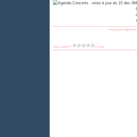
Posté par dolphy00
Vous aimez ?
0 vote