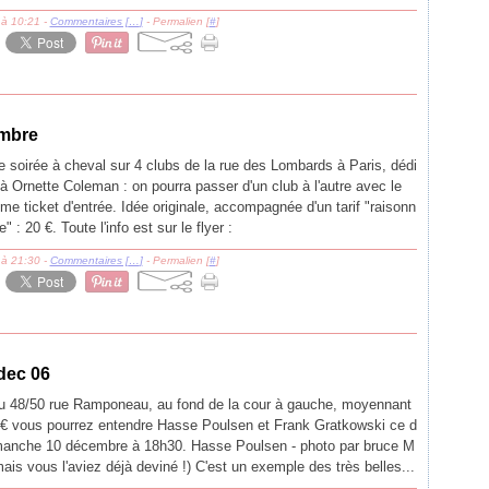
 à 10:21 -
Commentaires [
…
]
- Permalien [
#
]
embre
 soirée à cheval sur 4 clubs de la rue des Lombards à Paris, dédi
à Ornette Coleman : on pourra passer d'un club à l'autre avec le
e ticket d'entrée. Idée originale, accompagnée d'un tarif "raisonn
e" : 20 €. Toute l'info est sur le flyer :
 à 21:30 -
Commentaires [
…
]
- Permalien [
#
]
dec 06
u 48/50 rue Ramponeau, au fond de la cour à gauche, moyennant
 € vous pourrez entendre Hasse Poulsen et Frank Gratkowski ce d
manche 10 décembre à 18h30. Hasse Poulsen - photo par bruce M
mais vous l'aviez déjà deviné !) C'est un exemple des très belles...