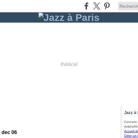
Publicité
Jazz à 
Concerts d
dolphy00@
Accueil d
 dec 06
Créer un 