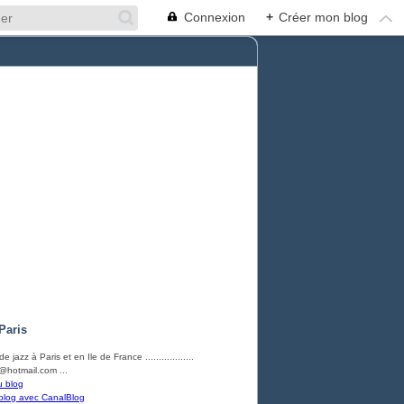
Connexion
+
Créer mon blog
Paris
e jazz à Paris et en Ile de France ..................
hotmail.com ...
u blog
blog avec CanalBlog