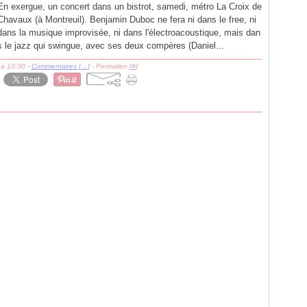
En exergue, un concert dans un bistrot, samedi, métro La Croix de
Chavaux (à Montreuil). Benjamin Duboc ne fera ni dans le free, ni
dans la musique improvisée, ni dans l'électroacoustique, mais dan
s le jazz qui swingue, avec ses deux compères (Daniel...
 à 10:30 -
Commentaires [
…
]
- Permalien [
#
]