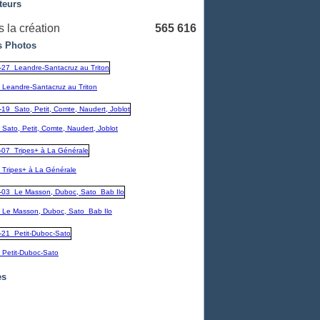
teurs
 la création
565 616
 Photos
_Leandre-Santacruz au Triton
Sato, Petit, Comte, Naudert, Joblot
_Tripes+ à La Générale
_Le Masson, Duboc, Sato_Bab Ilo
_Petit-Duboc-Sato
es
embre
(1)
1)