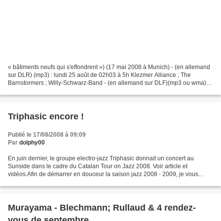
« bâtiments neufs qui s'effondrent ») (17 mai 2008 à Munich) - (en allemand
sur DLR) (mp3) : lundi 25 août de 02h03 à 5h Klezmer Alliance ; The
Barnstormers ; Willy-Schwarz-Band - (en allemand sur DLF)(mp3 ou wma) :
lundi 25 août de 21h05 à 22h John McLaughlin...
Triphasic encore !
Publié le 17/08/2008 à 09:09
Par
dolphy00
En juin dernier, le groupe electro-jazz Triphasic donnait un concert au
Sunside dans le cadre du Catalan Tour on Jazz 2008. Voir article et
vidéos.Afin de démarrer en douceur la saison jazz 2008 - 2009, je vous
propose de partager une autre vidéo de ce...
Murayama - Blechmann; Rullaud & 4 rendez-
vous de septembre