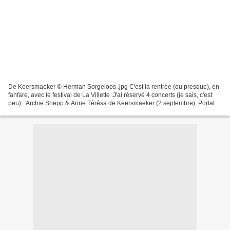
De Keersmaeker © Herman Sorgeloos .jpg C'est la rentrée (ou presque), en
fanfare, avec le festival de La Villette .J'ai réservé 4 concerts (je sais, c'est
peu) : Archie Shepp & Anne Térésa de Keersmaeker (2 septembre), Portal
Sclavis ... (7); Bonnafé...