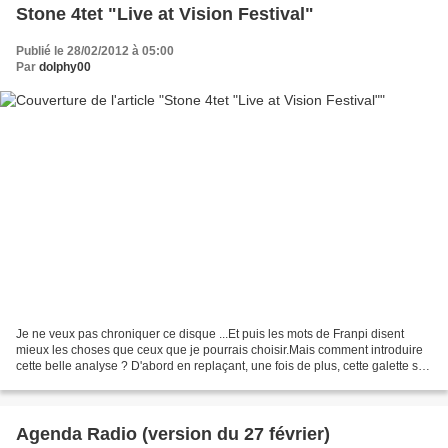
Stone 4tet "Live at Vision Festival"
Publié le 28/02/2012 à 05:00
Par
dolphy00
Je ne veux pas chroniquer ce disque ...Et puis les mots de Franpi disent
mieux les choses que ceux que je pourrais choisir.Mais comment introduire
cette belle analyse ? D'abord en replaçant, une fois de plus, cette galette sur
ma chaîne pour inspirer...
Agenda Radio (version du 27 février)