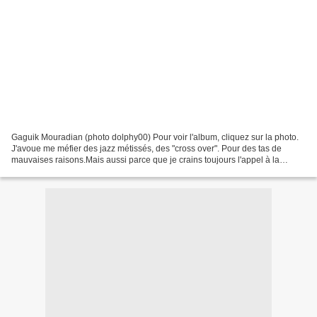
Gaguik Mouradian (photo dolphy00) Pour voir l'album, cliquez sur la photo.
J'avoue me méfier des jazz métissés, des "cross over". Pour des tas de
mauvaises raisons.Mais aussi parce que je crains toujours l'appel à la
facilité de l'évocation des terres...