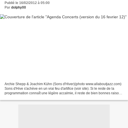
Publié le 16/02/2012 à 05:00
Par
dolphy00
Archie Shepp & Joachim Kühn (Sons d'Hiver)(photo www.allaboutjazz.com)
Sons d'Hive s'achève en un vrai feu d'artifice (voir site). Si le reste de la
programmation connaît une légère accalmie, il reste de bien bonnes raisons
de sortir. Voir la petite sélection...