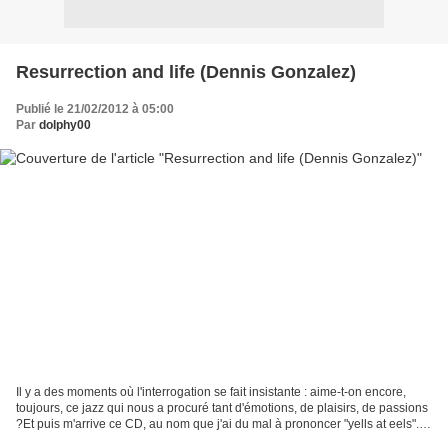
Resurrection and life (Dennis Gonzalez)
Publié le 21/02/2012 à 05:00
Par
dolphy00
Il y a des moments où l'interrogation se fait insistante : aime-t-on encore,
toujours, ce jazz qui nous a procuré tant d'émotions, de plaisirs, de passions
?Et puis m'arrive ce CD, au nom que j'ai du mal à prononcer "yells at eels".Y
officient la bande...