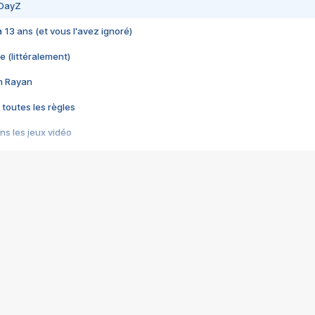
 DayZ
 a 13 ans (et vous l'avez ignoré)
e (littéralement)
im Rayan
 toutes les règles
s les jeux vidéo
us choquant de Rockstar ? - Le scandale BULLY
e plus moche de Steam
du RÊVE tourne au CAUCHEMAR
pendant 8 heures
it… à tort
umiliés par un jeu vidéo
ire - Final Fantasy 8