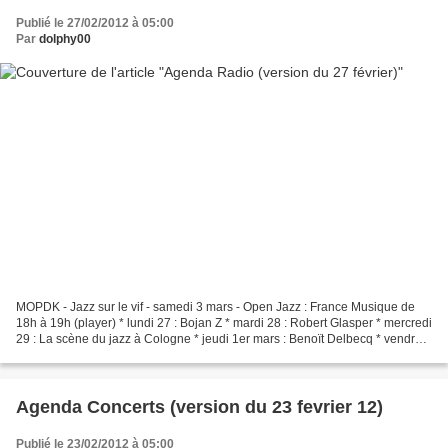
Publié le 27/02/2012 à 05:00
Par
dolphy00
MOPDK - Jazz sur le vif - samedi 3 mars - Open Jazz : France Musique de
18h à 19h (player) * lundi 27 : Bojan Z * mardi 28 : Robert Glasper * mercredi
29 : La scène du jazz à Cologne * jeudi 1er mars : Benoït Delbecq * vendredi
2 : Chick Corea - Jazz...
Agenda Concerts (version du 23 fevrier 12)
Publié le 23/02/2012 à 05:00