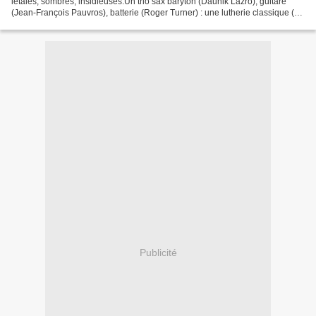
létales, sombres, insidieuses.Un trio sax baryton (Daunik Lazro), guitare
(Jean-François Pauvros), batterie (Roger Turner) : une lutherie classique (si
on omet les quelques...
Publicité