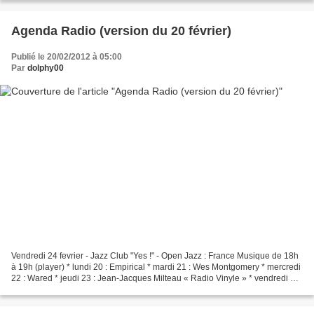
Agenda Radio (version du 20 février)
Publié le 20/02/2012 à 05:00
Par
dolphy00
Vendredi 24 fevrier - Jazz Club "Yes !" - Open Jazz : France Musique de 18h
à 19h (player) * lundi 20 : Empirical * mardi 21 : Wes Montgomery * mercredi
22 : Wared * jeudi 23 : Jean-Jacques Milteau « Radio Vinyle » * vendredi 24
: Jean-Philippe Scali...