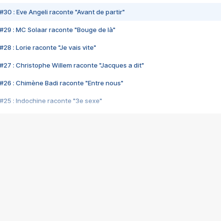
#30 : Eve Angeli raconte "Avant de partir"
#29 : MC Solaar raconte "Bouge de là"
28 : Lorie raconte "Je vais vite"
#27 : Christophe Willem raconte "Jacques a dit"
#26 : Chimène Badi raconte "Entre nous"
#25 : Indochine raconte "3e sexe"
#24 : Zaho raconte "C'est chelou"
#23 : Patrick Bruel raconte "Au café des délices"
#22 : Kyo raconte "Le chemin"
#21 : Nolwenn Leroy raconte "Cassé"
#20 : Patrick Hernandez raconte "Born to be alive"
#19 : Lorie raconte "Près de moi"