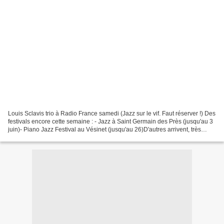
Louis Sclavis trio à Radio France samedi (Jazz sur le vif. Faut réserver !) Des
festivals encore cette semaine : - Jazz à Saint Germain des Près (jusqu'au 3
juin)- Piano Jazz Festival au Vésinet (jusqu'au 26)D'autres arrivent, très
bientôt.Petite sélection...