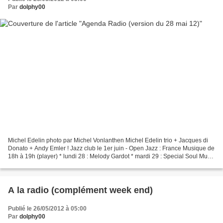
Par
dolphy00
Michel Edelin photo par Michel Vonlanthen Michel Edelin trio + Jacques di
Donato + Andy Emler ! Jazz club le 1er juin - Open Jazz : France Musique de
18h à 19h (player) * lundi 28 : Melody Gardot * mardi 29 : Special Soul Music
* mercredi 30 : Louis Sclavis...
A la radio (complément week end)
Publié le 26/05/2012 à 05:00
Par
dolphy00