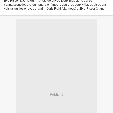
Eve Risser & Joris Ruhl - photo dolphy00 Deux musiciens qui se
connaissent depuis leur tendre enfance, depuis les deux villages alsaciens
voisins qui les ont vus grandir : Joris Rühl (clarinette) et Eve Risser (piano
"augmenté").Ils ont choisi, selon...
Publicité