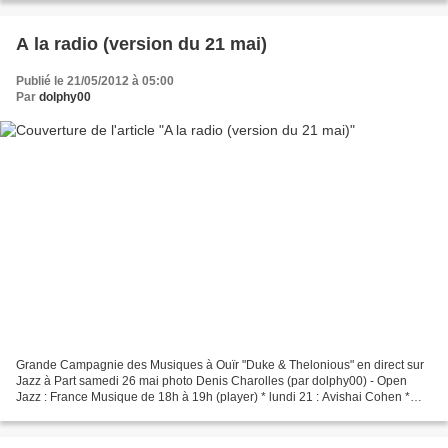
A la radio (version du 21 mai)
Publié le 21/05/2012 à 05:00
Par
dolphy00
Grande Campagnie des Musiques à Ouïr "Duke & Thelonious" en direct sur
Jazz à Part samedi 26 mai photo Denis Charolles (par dolphy00) - Open
Jazz : France Musique de 18h à 19h (player) * lundi 21 : Avishai Cohen *
mardi 22 : Gabriel Zufferey * mercredi...