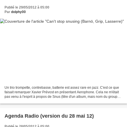
Publié le 29/05/2012 à 05:00
Par
dolphy00
Un trio trompette, contrebasse, batterie est assez rare en jazz. C'est ce que
faisait remarquer Xavier Prévost en présentant Aerophone. Cela ne m'était
pas venu à l'esprit à propos de Snus (titre d'un album, mais nom du groupe
?) tant l'originalité des...
Agenda Radio (version du 28 mai 12)
Publié le 28/05/2012 à 05:00