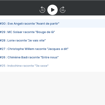
#30 : Eve Angeli raconte "Avant de partir"
#29 : MC Solaar raconte "Bouge de là"
28 : Lorie raconte "Je vais vite"
#27 : Christophe Willem raconte "Jacques a dit"
#26 : Chimène Badi raconte "Entre nous"
#25 : Indochine raconte "3e sexe"
#24 : Zaho raconte "C'est chelou"
#23 : Patrick Bruel raconte "Au café des délices"
#22 : Kyo raconte "Le chemin"
#21 : Nolwenn Leroy raconte "Cassé"