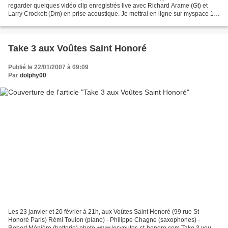
regarder quelques vidéo clip enregistrés live avec Richard Arame (Gt) et
Larry Crockett (Dm) en prise acoustique. Je mettrai en ligne sur myspace 1
clip différent chaque semaine,...
Take 3 aux Voûtes Saint Honoré
Publié le 22/01/2007 à 09:09
Par
dolphy00
Les 23 janvier et 20 février à 21h, aux Voûtes Saint Honoré (99 rue St
Honoré Paris) Rémi Toulon (piano) - Philippe Chagne (saxophones) -
Robert Ménière (batterie) photo www.lesvoutes-st-honore.com Take 3 vous