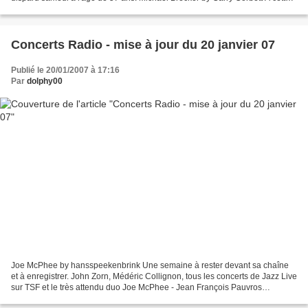
occasion, Le Baiser Salé invite tous les...
Concerts Radio - mise à jour du 20 janvier 07
Publié le 20/01/2007 à 17:16
Par
dolphy00
Joe McPhee by hansspeekenbrink Une semaine à rester devant sa chaîne
et à enregistrer. John Zorn, Médéric Collignon, tous les concerts de Jazz Live
sur TSF et le très attendu duo Joe McPhee - Jean François Pauvros
concocté par Anne Montaron, mercredi...