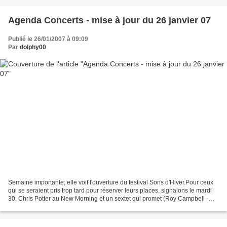
Agenda Concerts - mise à jour du 26 janvier 07
Publié le 26/01/2007 à 09:09
Par
dolphy00
Semaine importante; elle voit l'ouverture du festival Sons d'Hiver.Pour ceux
qui se seraient pris trop tard pour réserver leurs places, signalons le mardi
30, Chris Potter au New Morning et un sextet qui promet (Roy Campbell -
Sabir Mateen - Sylvain Guérineau...