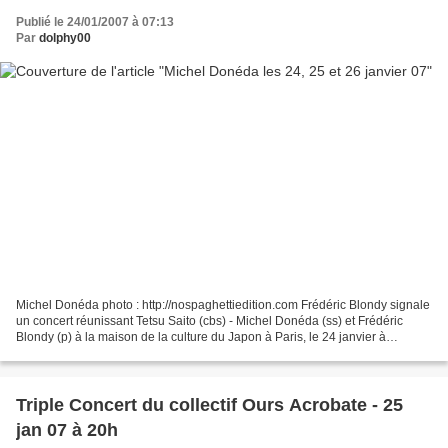
Publié le 24/01/2007 à 07:13
Par
dolphy00
Michel Donéda photo : http://nospaghettiedition.com Frédéric Blondy signale
un concert réunissant Tetsu Saito (cbs) - Michel Donéda (ss) et Frédéric
Blondy (p) à la maison de la culture du Japon à Paris, le 24 janvier à
18h30101 bis Quai Branly, 15ème,...
Triple Concert du collectif Ours Acrobate - 25
jan 07 à 20h