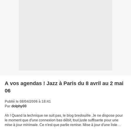
A vos agendas ! Jazz à Paris du 8 avril au 2 mai
06
Publié le 08/04/2006 à 18:41
Par
dolphy00
Ah ! Quand la technique ne suit pas, le blog bredouille. Je ne dispose pour
le moment que d'une connexion bas débit, tout juste suffisante pour une
mise à jour minimale. Ce n'est que partie remise. Mise à jour d'une liste
(assez large) des concerts à...