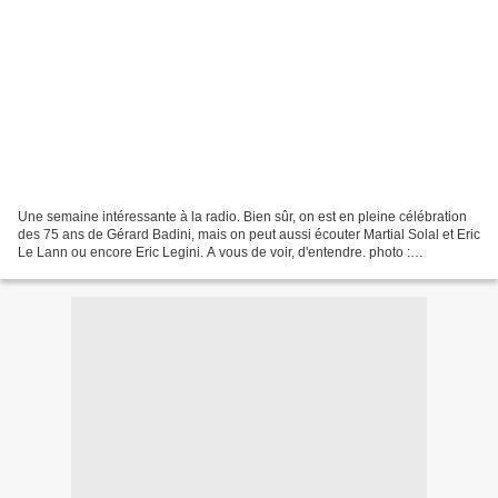
Une semaine intéressante à la radio. Bien sûr, on est en pleine célébration
des 75 ans de Gérard Badini, mais on peut aussi écouter Martial Solal et Eric
Le Lann ou encore Eric Legini. A vous de voir, d'entendre. photo :
www.opera-lyon.com - Jazz sur...