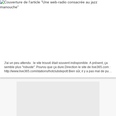
J'ai un peu attendu : le site trouvé était souvent indisponible. A présent, ça
semble plus "robuste". Pourvu que ça dure.Direction le site de live365.com :
http://www.live365.com/stations/hotclubdepott Bien sûr, il y a pas mal de pub,
mais si on fait...