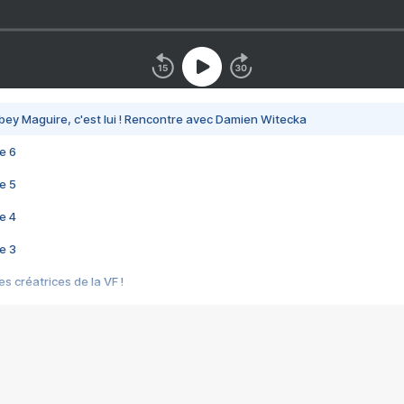
bey Maguire, c'est lui ! Rencontre avec Damien Witecka
e 6
e 5
e 4
e 3
s créatrices de la VF !
e 2
e 1
e Mektoub My Love arrive enfin ! Rencontre avec Shaïn Boumedine et Sal