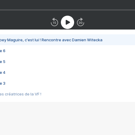
bey Maguire, c'est lui ! Rencontre avec Damien Witecka
e 6
e 5
e 4
e 3
s créatrices de la VF !
e 2
e 1
e Mektoub My Love arrive enfin ! Rencontre avec Shaïn Boumedine et Sal