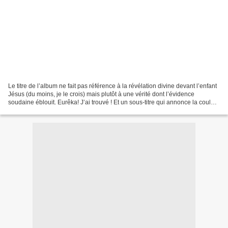
Le titre de l’album ne fait pas référence à la révélation divine devant l’enfant
Jésus (du moins, je le crois) mais plutôt à une vérité dont l’évidence
soudaine éblouit. Eurêka! J’ai trouvé ! Et un sous-titre qui annonce la couleur
: «8 études pour dictaphones,...