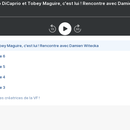
 DiCaprio et Tobey Maguire, c'est lui ! Rencontre avec Dam
bey Maguire, c'est lui ! Rencontre avec Damien Witecka
e 6
e 5
e 4
e 3
s créatrices de la VF !
e 2
e 1
e Mektoub My Love arrive enfin ! Rencontre avec Shaïn Boumedine et Sal