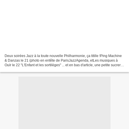
Deux soirées Jazz à la toute nouvelle Philharmonie, ça titille !Ping Machine
& Danzas le 21 (photo en entête de ParisJazzAgenda, etLes musiques à
Ouïr le 22 "L'Enfant et les sortilèges" ... et en bas d'article, une petite sucrerie
... et une courte échelle...