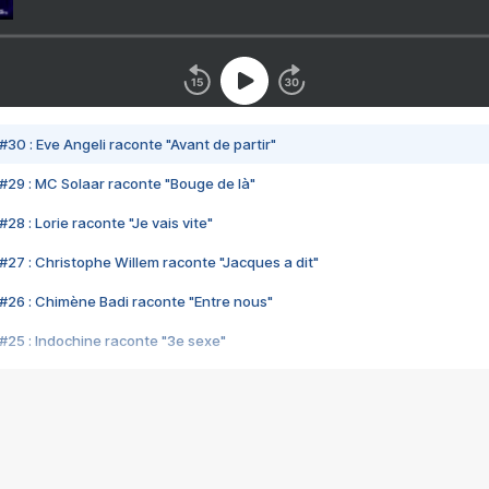
#30 : Eve Angeli raconte "Avant de partir"
#29 : MC Solaar raconte "Bouge de là"
28 : Lorie raconte "Je vais vite"
#27 : Christophe Willem raconte "Jacques a dit"
#26 : Chimène Badi raconte "Entre nous"
#25 : Indochine raconte "3e sexe"
#24 : Zaho raconte "C'est chelou"
#23 : Patrick Bruel raconte "Au café des délices"
#22 : Kyo raconte "Le chemin"