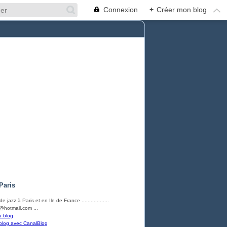
Connexion
+
Créer mon blog
Paris
e jazz à Paris et en Ile de France ..................
hotmail.com ...
u blog
blog avec CanalBlog