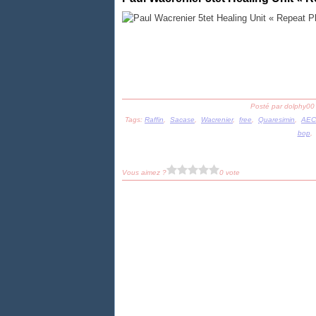
Posté par dolphy00
Tags:
Raffin
,
Sacase
,
Wacrenier
,
free
,
Quaresimin
,
AEC
bop
Vous aimez ?
0 vote