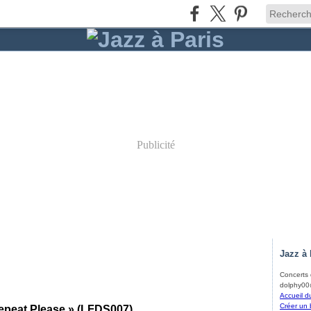
Publicité
Jazz à 
Concerts d
dolphy00@
Accueil d
Créer un 
Repeat Please » (LFDS007)