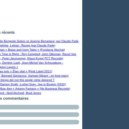
s récents
 de Benjamin Duboc et Jeanne Benameur, par Claude Parle
Oshima, Lebrat : Rouge (par Claude Parle)
man « Brass and Ivory Tales » (Fundacja Sluchaj)
Time Is Right : Roy Campbell, John Dikeman, Raoul Van
, Peter Jacquemyn, Klaus Kugel (577 Records)
s, Dominic Lash, Jean-Michel Van Schouwburg :
ping Layers »
ras solo « Élan vital » (Petit Label 2021)
, Bernard Santacruz, Samuel Silvant : on how many
 things did not this single crime depend ?
Damon Smith, Luther Gray : live in Boston (2020)
Bae 4tet « Arirang Fantasy » (No Business Records)
und : Noël Akchoté, Brad Jones
rs commentaires