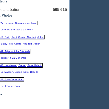
teurs
 la création
565 615
 Photos
_Leandre-Santacruz au Triton
Sato, Petit, Comte, Naudert, Joblot
_Tripes+ à La Générale
_Le Masson, Duboc, Sato_Bab Ilo
_Petit-Duboc-Sato
es
embre
(1)
1)