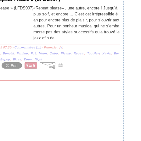
«Repeat please» , une autre, encore ! Jusqu’à
plus soif, et encore ... C’est cet irrépressible él
an pour encore plus de plaisir, pour s’ouvrir aux
autres. Pour un bonheur musical qui ne s’emba
rrasse pas des styles successifs qu’a trouvé le
jazz afin de...
 à 07:30 -
Commentaires [
…
]
- Permalien [
#
]
,
Benoist
,
Fanfare
,
Full
,
Moon
,
Outro
,
Please
,
Repeat
,
Too New
,
Xavier
,
Be-
,
Bepop
,
Blues
,
Deep
,
Night