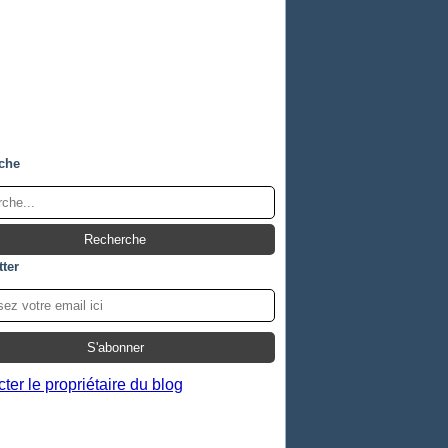
che
ter
ter le propriétaire du blog