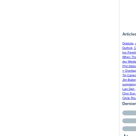
Article
Oratorio,
Duthoit, 
Ivo Perel
When The 
der Weide
Phil Gibb
« Overlap
Tiri Carre
Jim Baker
surprising
Lao Dan, 
Choi Sun 
Circle Ro
Dernie