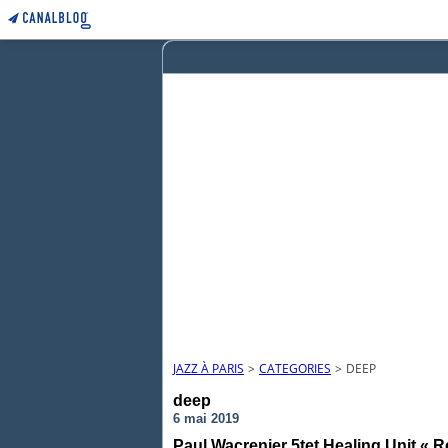
JAZZ À PARIS
>
CATEGORIES
>
DEEP
deep
6 mai 2019
Paul Wacrenier 5tet Healing Unit « 