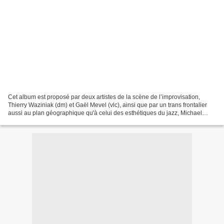
Cet album est proposé par deux artistes de la scène de l’improvisation,
Thierry Waziniak (dm) et Gaël Mevel (vlc), ainsi que par un trans frontalier
aussi au plan géographique qu'à celui des esthétiques du jazz, Michael
Attias (as) [1]. Ils nous invitent...