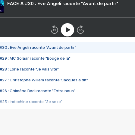
FACE A #30 : Eve Angeli raconte "Avant de partir"
#30 : Eve Angeli raconte "Avant de partir"
#29 : MC Solaar raconte "Bouge de là"
28 : Lorie raconte "Je vais vite"
#27 : Christophe Willem raconte "Jacques a dit"
#26 : Chimène Badi raconte "Entre nous"
#25 : Indochine raconte "3e sexe"
#24 : Zaho raconte "C'est chelou"
#23 : Patrick Bruel raconte "Au café des délices"
#22 : Kyo raconte "Le chemin"