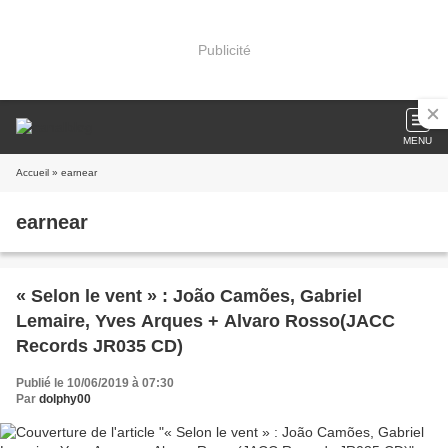
Publicité
MENU
Accueil
» earnear
earnear
« Selon le vent » : João Camões, Gabriel
Lemaire, Yves Arques + Alvaro Rosso(JACC
Records JR035 CD)
Publié le 10/06/2019 à 07:30
Par
dolphy00