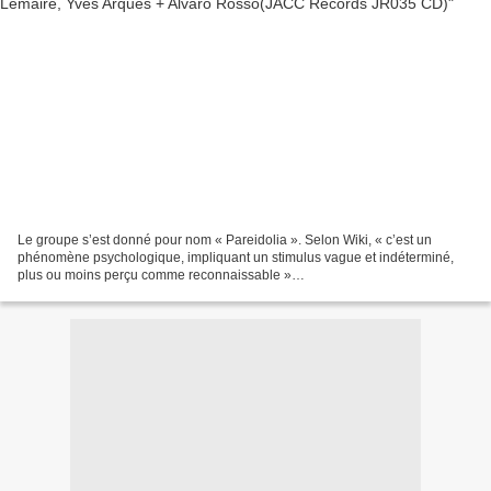
Le groupe s’est donné pour nom « Pareidolia ». Selon Wiki, « c’est un
phénomène psychologique, impliquant un stimulus vague et indéterminé,
plus ou moins perçu comme reconnaissable »
(https://fr.wikipedia.org/wiki/Par%C3%A9idolie). En clair, un visage...