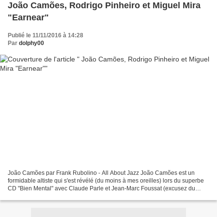
João Camões, Rodrigo Pinheiro et Miguel Mira
"Earnear"
Publié le 11/11/2016 à 14:28
Par
dolphy00
João Camões par Frank Rubolino - All About Jazz João Camões est un
formidable altiste qui s'est révélé (du moins à mes oreilles) lors du superbe
CD "Bien Mental" avec Claude Parle et Jean-Marc Foussat (excusez du
peu).Il a publié en 2014 un enregistrement...