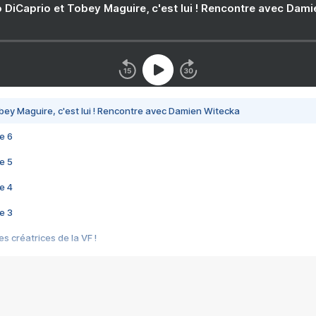
 DiCaprio et Tobey Maguire, c'est lui ! Rencontre avec Dam
bey Maguire, c'est lui ! Rencontre avec Damien Witecka
e 6
e 5
e 4
e 3
s créatrices de la VF !
e 2
e 1
e Mektoub My Love arrive enfin ! Rencontre avec Shaïn Boumedine et Sal