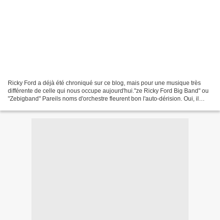
Ricky Ford a déjà été chroniqué sur ce blog, mais pour une musique très
différente de celle qui nous occupe aujourd'hui."ze Ricky Ford Big Band" ou
"Zebigband" Pareils noms d'orchestre fleurent bon l'auto-dérision. Oui, il
s'agit bien d'un big band :...