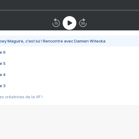
bey Maguire, c'est lui ! Rencontre avec Damien Witecka
e 6
e 5
e 4
e 3
s créatrices de la VF !
e 2
e 1
e Mektoub My Love arrive enfin ! Rencontre avec Shaïn Boumedine et Sal