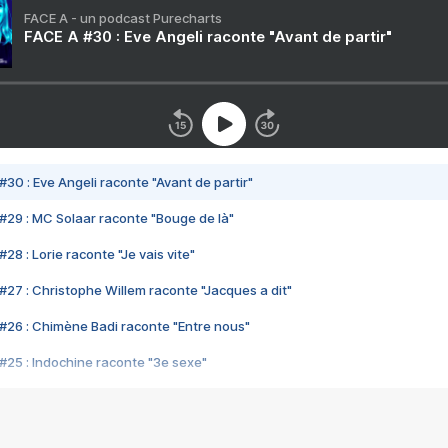
FACE A - un podcast Purecharts
FACE A #30 : Eve Angeli raconte "Avant de partir"
#30 : Eve Angeli raconte "Avant de partir"
#29 : MC Solaar raconte "Bouge de là"
28 : Lorie raconte "Je vais vite"
#27 : Christophe Willem raconte "Jacques a dit"
#26 : Chimène Badi raconte "Entre nous"
#25 : Indochine raconte "3e sexe"
#24 : Zaho raconte "C'est chelou"
#23 : Patrick Bruel raconte "Au café des délices"