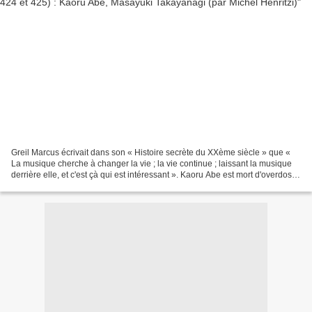
Greil Marcus écrivait dans son « Histoire secrète du XXème siècle » que «
La musique cherche à changer la vie ; la vie continue ; laissant la musique
derrière elle, et c'est çà qui est intéressant ». Kaoru Abe est mort d'overdose
(1948-79), Masayuki «...