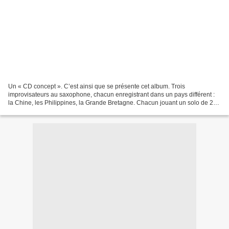
Un « CD concept ». C’est ainsi que se présente cet album. Trois
improvisateurs au saxophone, chacun enregistrant dans un pays différent :
la Chine, les Philippines, la Grande Bretagne. Chacun jouant un solo de 20
minutes environ. Pas de consigne ni de...