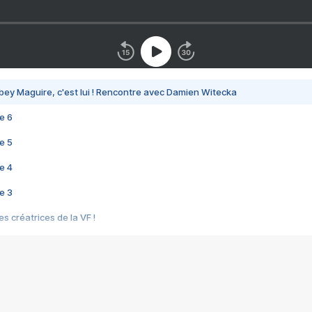
bey Maguire, c'est lui ! Rencontre avec Damien Witecka
e 6
e 5
e 4
e 3
s créatrices de la VF !
e 2
e 1
e Mektoub My Love arrive enfin ! Rencontre avec Shaïn Boumedine et Sal