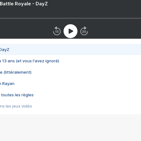
 Battle Royale - DayZ
 DayZ
 a 13 ans (et vous l'avez ignoré)
e (littéralement)
im Rayan
 toutes les règles
s les jeux vidéo
us choquant de Rockstar ? - Le scandale BULLY
e plus moche de Steam
du RÊVE tourne au CAUCHEMAR