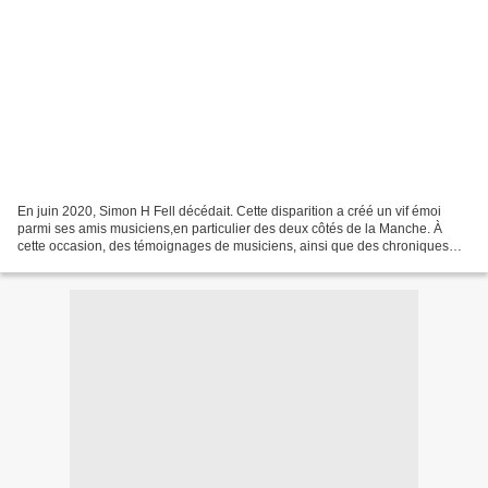
En juin 2020, Simon H Fell décédait. Cette disparition a créé un vif émoi
parmi ses amis musiciens,en particulier des deux côtés de la Manche. À
cette occasion, des témoignages de musiciens, ainsi que des chroniques
étaient rassemblés ici :
http://jazzaparis.canalblog.com/archives/2020/09/03/38510067.html...