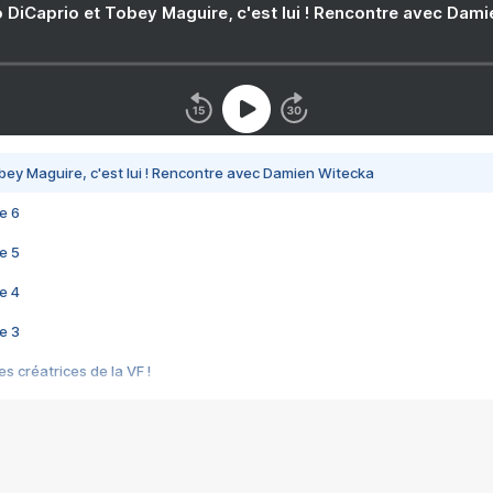
 DiCaprio et Tobey Maguire, c'est lui ! Rencontre avec Dam
bey Maguire, c'est lui ! Rencontre avec Damien Witecka
e 6
e 5
e 4
e 3
s créatrices de la VF !
e 2
e 1
e Mektoub My Love arrive enfin ! Rencontre avec Shaïn Boumedine et Sal