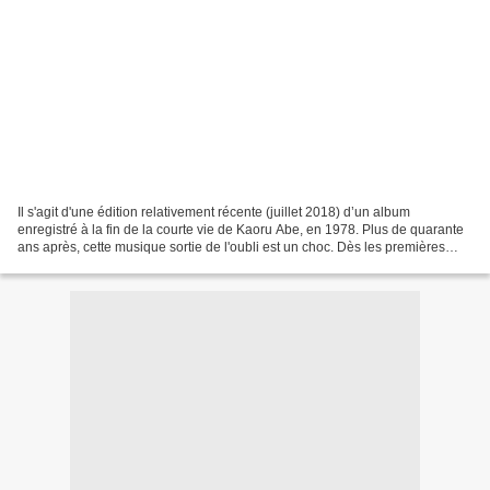
Il s'agit d'une édition relativement récente (juillet 2018) d’un album
enregistré à la fin de la courte vie de Kaoru Abe, en 1978. Plus de quarante
ans après, cette musique sortie de l'oubli est un choc. Dès les premières
notes au saxophone alto, on ne...