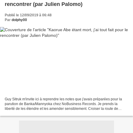
rencontrer (par Julien Palomo)
Publié le 12/09/2019 à 06:48
Par
dolphy00
Guy Sitruk m'invite ici à reprendre les notes que j'avais préparées pour la
parution de Banka/Mannyoka chez NoBusiness Records. Je prends la
liberté de les étendre et les amender sensiblement. Croiser la route de
Kaoru Abe – pas seulement sa musique :...