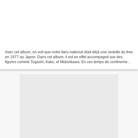
Avec cet album, on voit que notre Itaru national était déjà une vedette du free
en 1977 au Japon. Dans cet album, il est en effet accompagné par des
figures comme Togashi, Kako, et Midorikawa. En ces temps de confinement,
souvenons-nous du bonheur qu'on...