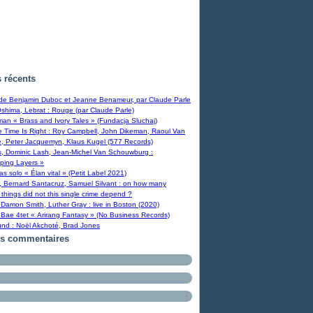
s récents
 de Benjamin Duboc et Jeanne Benameur, par Claude Parle
Oshima, Lebrat : Rouge (par Claude Parle)
man « Brass and Ivory Tales » (Fundacja Sluchaj)
Time Is Right : Roy Campbell, John Dikeman, Raoul Van
, Peter Jacquemyn, Klaus Kugel (577 Records)
s, Dominic Lash, Jean-Michel Van Schouwburg :
ping Layers »
ras solo « Élan vital » (Petit Label 2021)
, Bernard Santacruz, Samuel Silvant : on how many
 things did not this single crime depend ?
Damon Smith, Luther Gray : live in Boston (2020)
Bae 4tet « Arirang Fantasy » (No Business Records)
und : Noël Akchoté, Brad Jones
rs commentaires