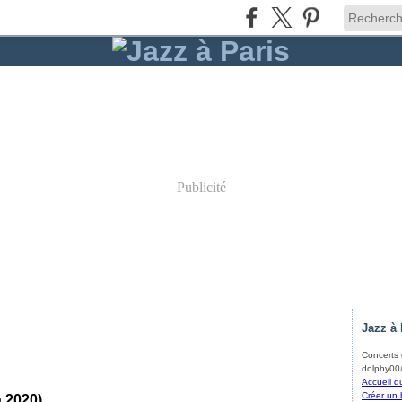
Publicité
Jazz à 
Concerts d
dolphy00@
Accueil d
Créer un 
n 2020)