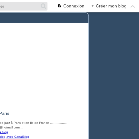
Connexion
+
Créer mon blog
Paris
e jazz à Paris et en Ile de France ..................
hotmail.com ...
u blog
blog avec CanalBlog