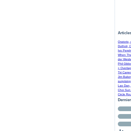
Article
Oratorio,
Duthoit, 
Ivo Perel
When The 
der Weide
Phil Gibb
« Overlap
Tiri Carre
Jim Baker
surprising
Lao Dan, 
Choi Sun 
Circle Ro
Dernie