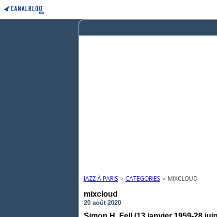
JAZZ À PARIS
>
CATEGORIES
>
MIXCLOUD
mixcloud
20 août 2020
Simon H. Fell (13 janvier 1959-28 jui