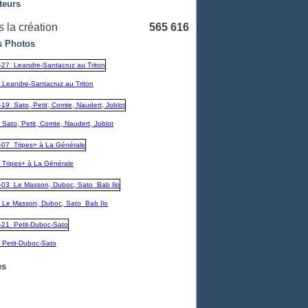
teurs
 la création
565 616
 Photos
_Leandre-Santacruz au Triton
Sato, Petit, Comte, Naudert, Joblot
_Tripes+ à La Générale
_Le Masson, Duboc, Sato_Bab Ilo
_Petit-Duboc-Sato
es
embre
(1)
1)