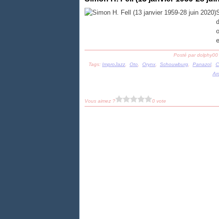
S
o
e
Posté par dolphy00
Tags:
ImproJazz
,
Oto
,
Orynx
,
Schouwburg
,
Panazol
,
C
Ar
Vous aimez ?
0 vote