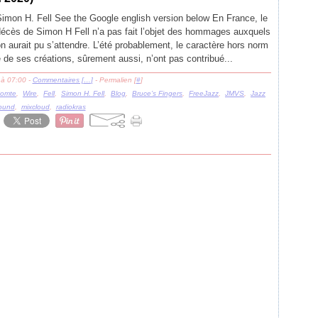
imon H. Fell See the Google english version below En France, le
décès de Simon H Fell n’a pas fait l’objet des hommages auxquels
n aurait pu s’attendre. L’été probablement, le caractère hors norm
 de ses créations, sûrement aussi, n’ont pas contribué...
 à 07:00 -
Commentaires [
…
]
- Permalien [
#
]
omte
,
Wire
,
Fell
,
Simon H. Fell
,
Blog
,
Bruce’s Fingers
,
FreeJazz
,
JMVS
,
Jazz
ound
,
mixcloud
,
radiokras