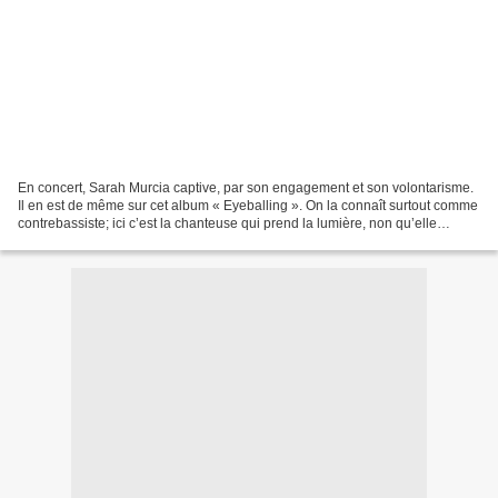
En concert, Sarah Murcia captive, par son engagement et son volontarisme.
Il en est de même sur cet album « Eyeballing ». On la connaît surtout comme
contrebassiste; ici c’est la chanteuse qui prend la lumière, non qu’elle
abandonne sa « grand-mère »...