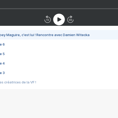
bey Maguire, c'est lui ! Rencontre avec Damien Witecka
e 6
e 5
e 4
e 3
s créatrices de la VF !
e 2
e 1
e Mektoub My Love arrive enfin ! Rencontre avec Shaïn Boumedine et Sal