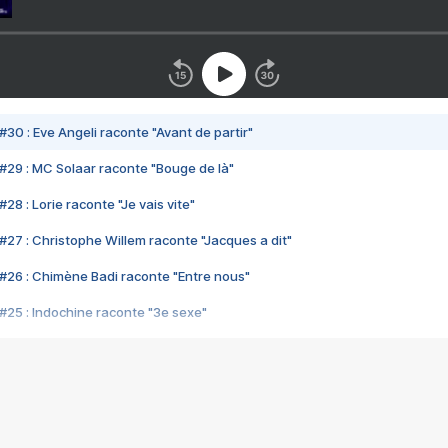
#30 : Eve Angeli raconte "Avant de partir"
#29 : MC Solaar raconte "Bouge de là"
28 : Lorie raconte "Je vais vite"
#27 : Christophe Willem raconte "Jacques a dit"
#26 : Chimène Badi raconte "Entre nous"
#25 : Indochine raconte "3e sexe"
#24 : Zaho raconte "C'est chelou"
#23 : Patrick Bruel raconte "Au café des délices"
#22 : Kyo raconte "Le chemin"