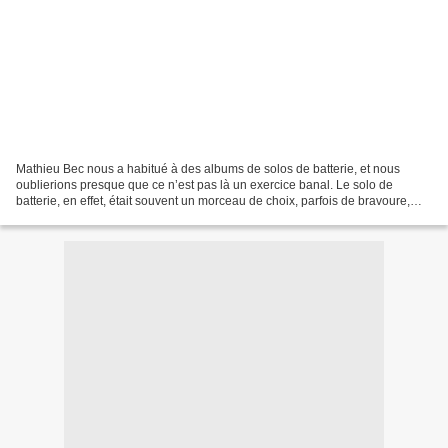
Mathieu Bec nous a habitué à des albums de solos de batterie, et nous
oublierions presque que ce n’est pas là un exercice banal. Le solo de
batterie, en effet, était souvent un morceau de choix, parfois de bravoure,
qu’on scrutait, qu’on espérait lors...