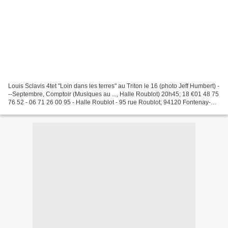
Louis Sclavis 4tet "Loin dans les terres" au Triton le 16 (photo Jeff Humbert) -
--Septembre, Comptoir (Musiques au ..., Halle Roublot) 20h45; 18 €01 48 75
76 52 - 06 71 26 00 95 - Halle Roublot - 95 rue Roublot; 94120 Fontenay-
sous-Bois Site ; Infos pratiques...