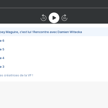
bey Maguire, c'est lui ! Rencontre avec Damien Witecka
e 6
e 5
e 4
e 3
s créatrices de la VF !
e 2
e 1
e Mektoub My Love arrive enfin ! Rencontre avec Shaïn Boumedine et Sal