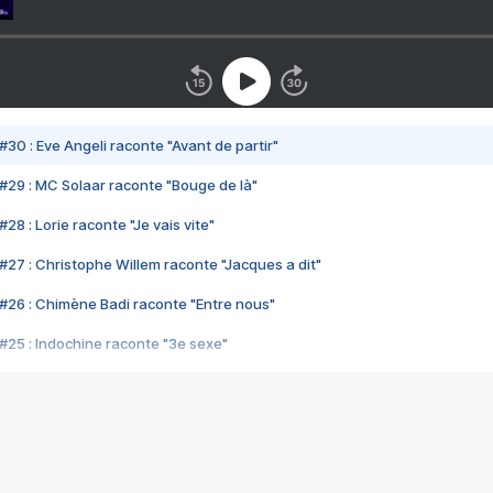
#30 : Eve Angeli raconte "Avant de partir"
#29 : MC Solaar raconte "Bouge de là"
28 : Lorie raconte "Je vais vite"
#27 : Christophe Willem raconte "Jacques a dit"
#26 : Chimène Badi raconte "Entre nous"
#25 : Indochine raconte "3e sexe"
#24 : Zaho raconte "C'est chelou"
#23 : Patrick Bruel raconte "Au café des délices"
#22 : Kyo raconte "Le chemin"