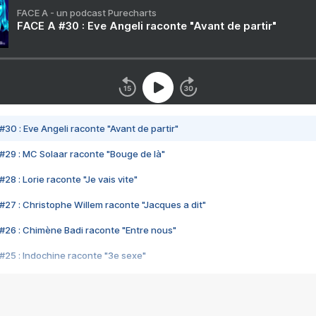
FACE A - un podcast Purecharts
FACE A #30 : Eve Angeli raconte "Avant de partir"
#30 : Eve Angeli raconte "Avant de partir"
#29 : MC Solaar raconte "Bouge de là"
28 : Lorie raconte "Je vais vite"
#27 : Christophe Willem raconte "Jacques a dit"
#26 : Chimène Badi raconte "Entre nous"
#25 : Indochine raconte "3e sexe"
#24 : Zaho raconte "C'est chelou"
#23 : Patrick Bruel raconte "Au café des délices"