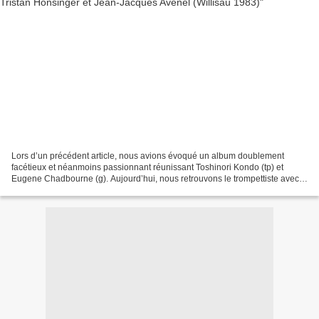
Lors d’un précédent article, nous avions évoqué un album doublement
facétieux et néanmoins passionnant réunissant Toshinori Kondo (tp) et
Eugene Chadbourne (g). Aujourd’hui, nous retrouvons le trompettiste avec
la fine fleur de l’improvisation européenne...