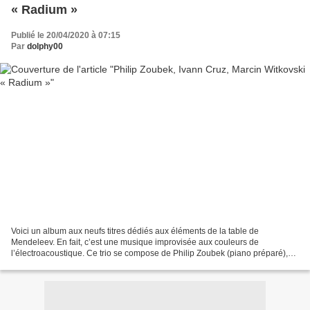
« Radium »
Publié le 20/04/2020 à 07:15
Par
dolphy00
Voici un album aux neufs titres dédiés aux éléments de la table de
Mendeleev. En fait, c’est une musique improvisée aux couleurs de
l’électroacoustique. Ce trio se compose de Philip Zoubek (piano préparé),
Ivan Cruz (guitare « apprêtée ») et Marcin Witkovski...