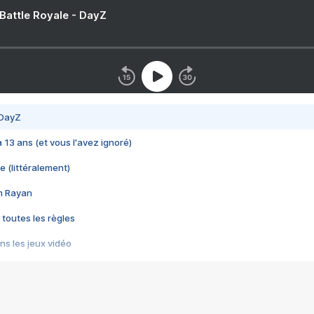
 Battle Royale - DayZ
 DayZ
 a 13 ans (et vous l'avez ignoré)
e (littéralement)
im Rayan
 toutes les règles
s les jeux vidéo
us choquant de Rockstar ? - Le scandale BULLY
e plus moche de Steam