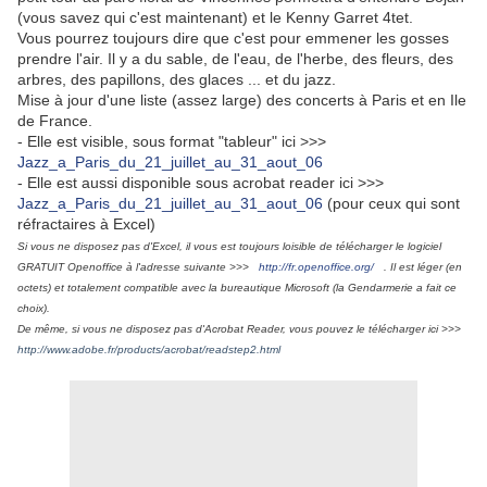
(vous savez qui c'est maintenant) et le Kenny Garret 4tet.
Vous pourrez toujours dire que c'est pour emmener les gosses
prendre l'air. Il y a du sable, de l'eau, de l'herbe, des fleurs, des
arbres, des papillons, des glaces ... et du jazz.
Mise à jour d'une liste (assez large) des concerts à Paris et en Ile
de France.
- Elle est visible, sous format "tableur" ici >>>
Jazz_a_Paris_du_21_juillet_au_31_aout_06
- Elle est aussi disponible sous acrobat reader ici >>>
Jazz_a_Paris_du_21_juillet_au_31_aout_06
(pour ceux qui sont
réfractaires à Excel)
Si vous ne disposez pas d'Excel, il vous est toujours loisible de télécharger le logiciel
GRATUIT Openoffice à l'adresse suivante >>>
http://fr.openoffice.org/
. Il est léger (en
octets) et totalement compatible avec la bureautique Microsoft (la Gendarmerie a fait ce
choix).
De même, si vous ne disposez pas d'Acrobat Reader, vous pouvez le télécharger ici >>>
http://www.adobe.fr/products/acrobat/readstep2.html