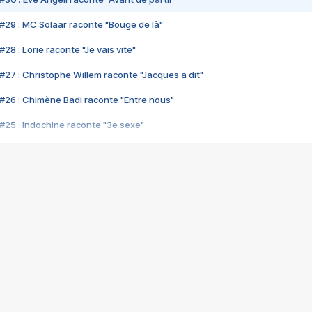
#29 : MC Solaar raconte "Bouge de là"
28 : Lorie raconte "Je vais vite"
#27 : Christophe Willem raconte "Jacques a dit"
#26 : Chimène Badi raconte "Entre nous"
#25 : Indochine raconte "3e sexe"
#24 : Zaho raconte "C'est chelou"
#23 : Patrick Bruel raconte "Au café des délices"
#22 : Kyo raconte "Le chemin"
#21 : Nolwenn Leroy raconte "Cassé"
#20 : Patrick Hernandez raconte "Born to be alive"
#19 : Lorie raconte "Près de moi"
#18 : Michael Jones raconte "A nos actes manqués" (avec Jean-Jacque