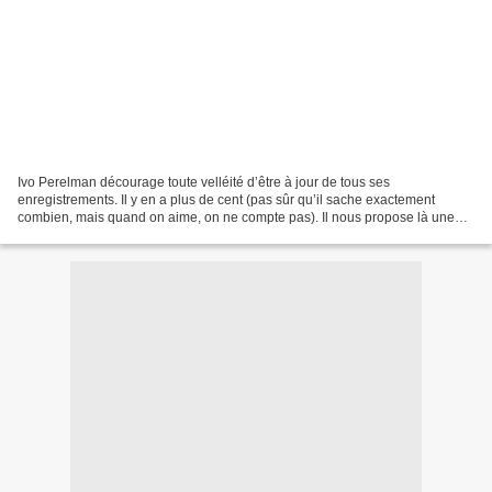
Ivo Perelman décourage toute velléité d’être à jour de tous ses
enregistrements. Il y en a plus de cent (pas sûr qu’il sache exactement
combien, mais quand on aime, on ne compte pas). Il nous propose là une
salve de 9 CDs en duo enregistrés au cours de...