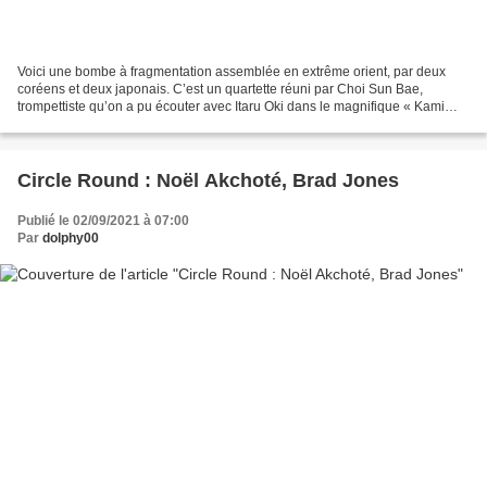
Voici une bombe à fragmentation assemblée en extrême orient, par deux
coréens et deux japonais. C’est un quartette réuni par Choi Sun Bae,
trompettiste qu’on a pu écouter avec Itaru Oki dans le magnifique « Kami
Fusen » [1], album publié par le même label...
Circle Round : Noël Akchoté, Brad Jones
Publié le 02/09/2021 à 07:00
Par
dolphy00