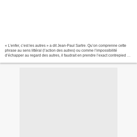
« L’enfer, c’est les autres » a dit Jean-Paul Sartre. Qu’on comprenne cette
phrase au sens littéral (l’action des autres) ou comme l’impossibilité
d’échapper au regard des autres, il faudrait en prendre l’exact contrepied en
matière d’improvisation. C’est...