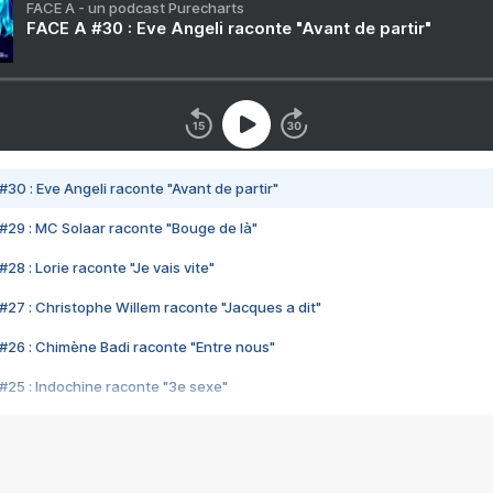
FACE A - un podcast Purecharts
FACE A #30 : Eve Angeli raconte "Avant de partir"
#30 : Eve Angeli raconte "Avant de partir"
#29 : MC Solaar raconte "Bouge de là"
28 : Lorie raconte "Je vais vite"
#27 : Christophe Willem raconte "Jacques a dit"
#26 : Chimène Badi raconte "Entre nous"
#25 : Indochine raconte "3e sexe"
#24 : Zaho raconte "C'est chelou"
#23 : Patrick Bruel raconte "Au café des délices"