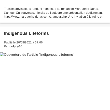
Trois improvisateurs rendent hommage au roman de Marguerite Duras,
L’amour. On trouvera sur le site de l’auteure une présentation dudit roman.
https://www.marguerite-duras.com/L-amour.php Une invitation à le relire ou à
vous le procurer. Mais ici, il...
Indigenous Lifeforms
Publié le 26/08/2021 à 07:00
Par
dolphy00