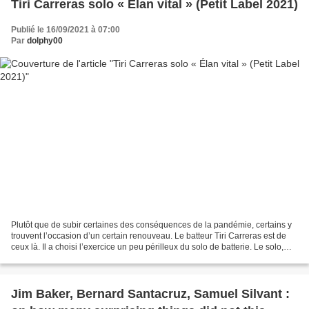
Tiri Carreras solo « Élan vital » (Petit Label 2021)
Publié le 16/09/2021 à 07:00
Par
dolphy00
Plutôt que de subir certaines des conséquences de la pandémie, certains y
trouvent l’occasion d’un certain renouveau. Le batteur Tiri Carreras est de
ceux là. Il a choisi l’exercice un peu périlleux du solo de batterie. Le solo,
c’est le nu intégral :...
Jim Baker, Bernard Santacruz, Samuel Silvant :