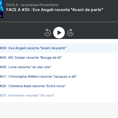
FACE A - un podcast Purecharts
FACE A #30 : Eve Angeli raconte "Avant de partir"
#30 : Eve Angeli raconte "Avant de partir"
#29 : MC Solaar raconte "Bouge de là"
28 : Lorie raconte "Je vais vite"
#27 : Christophe Willem raconte "Jacques a dit"
#26 : Chimène Badi raconte "Entre nous"
#25 : Indochine raconte "3e sexe"
#24 : Zaho raconte "C'est chelou"
#23 : Patrick Bruel raconte "Au café des délices"