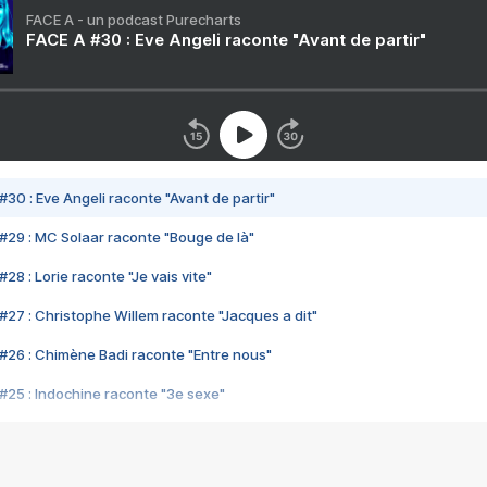
FACE A - un podcast Purecharts
FACE A #30 : Eve Angeli raconte "Avant de partir"
#30 : Eve Angeli raconte "Avant de partir"
#29 : MC Solaar raconte "Bouge de là"
28 : Lorie raconte "Je vais vite"
#27 : Christophe Willem raconte "Jacques a dit"
#26 : Chimène Badi raconte "Entre nous"
#25 : Indochine raconte "3e sexe"
#24 : Zaho raconte "C'est chelou"
#23 : Patrick Bruel raconte "Au café des délices"