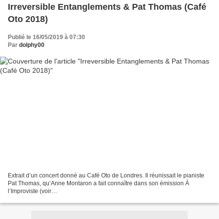
Irreversible Entanglements & Pat Thomas (Café
Oto 2018)
Publié le 16/05/2019 à 07:30
Par
dolphy00
Extrait d’un concert donné au Café Oto de Londres. Il réunissait le pianiste
Pat Thomas, qu’Anne Montaron a fait connaître dans son émission À
l’Improviste (voir
http://jazzaparis.canalblog.com/archives/2017/09/13/35612672.html ) et le
groupe de FreeJazz...