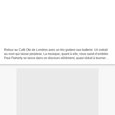
Retour au Café Oto de Londres avec un trio guitare-sax-batterie. Un extrait
au nom qui laisse perplexe. La musique, quant à elle, nous saisit d’emblée.
Paul Flaherty se lance dans un discours véhément, quasi réduit à tourner
autour d’une note, très vite...