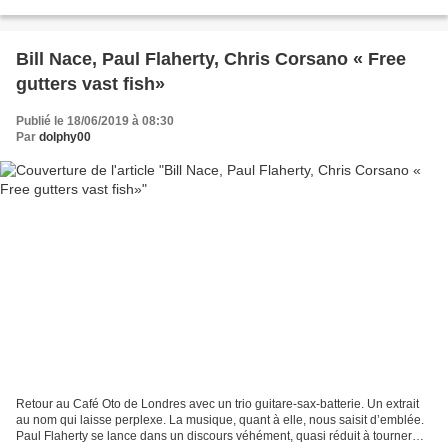
Toyozumi qui était venu jouer avec son...
Bill Nace, Paul Flaherty, Chris Corsano « Free
gutters vast fish»
Publié le 18/06/2019 à 08:30
Par
dolphy00
Retour au Café Oto de Londres avec un trio guitare-sax-batterie. Un extrait
au nom qui laisse perplexe. La musique, quant à elle, nous saisit d’emblée.
Paul Flaherty se lance dans un discours véhément, quasi réduit à tourner