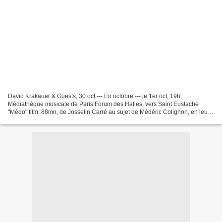
David Krakauer & Guests, 30 oct --- En octobre --- je 1er oct, 19h,
Médiathèque musicale de Paris Forum des Halles, vers Saint Eustache
"Médo" film, 88mn, de Josselin Carré au sujet de Médéric Colignon, en leur
2 présencesgratuit---je 1er oct, 20h, Tiasci...