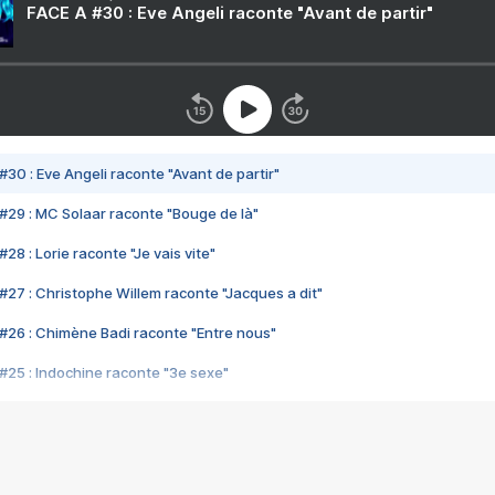
FACE A #30 : Eve Angeli raconte "Avant de partir"
#30 : Eve Angeli raconte "Avant de partir"
#29 : MC Solaar raconte "Bouge de là"
28 : Lorie raconte "Je vais vite"
#27 : Christophe Willem raconte "Jacques a dit"
#26 : Chimène Badi raconte "Entre nous"
#25 : Indochine raconte "3e sexe"
#24 : Zaho raconte "C'est chelou"
#23 : Patrick Bruel raconte "Au café des délices"
#22 : Kyo raconte "Le chemin"