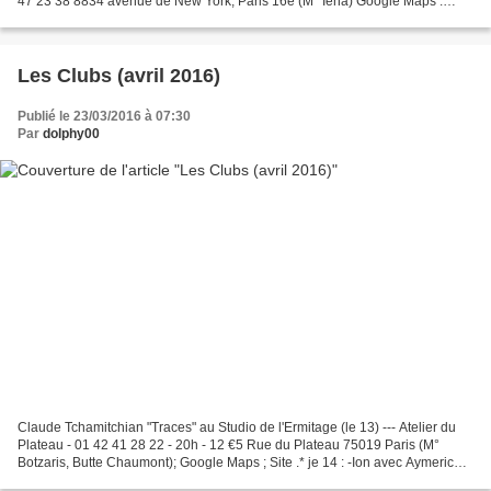
47 23 38 8834 avenue de New York, Paris 16e (M° Iena) Google Maps .
Antoine Berjeault (tp) & Mike Ladd (voix)...
Les Clubs (avril 2016)
Publié le 23/03/2016 à 07:30
Par
dolphy00
Claude Tchamitchian "Traces" au Studio de l'Ermitage (le 13) --- Atelier du
Plateau - 01 42 41 28 22 - 20h - 12 €5 Rue du Plateau 75019 Paris (M°
Botzaris, Butte Chaumont); Google Maps ; Site .* je 14 : -Ion avec Aymeric
Avice (tp), Philippe Lemoine (sax),...