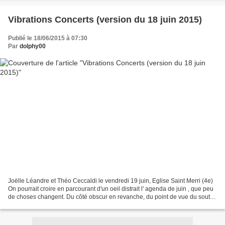
Vibrations Concerts (version du 18 juin 2015)
Publié le 18/06/2015 à 07:30
Par
dolphy00
Joëlle Léandre et Théo Ceccaldi le vendredi 19 juin, Eglise Saint Merri (4e)
On pourrait croire en parcourant d'un oeil distrait l' agenda de juin , que peu
de choses changent. Du côté obscur en revanche, du point de vue du soutier
(oui, c'est moi) qui...