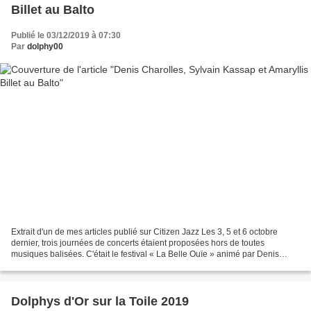
Billet au Balto
Publié le 03/12/2019 à 07:30
Par
dolphy00
Extrait d'un de mes articles publié sur Citizen Jazz Les 3, 5 et 6 octobre
dernier, trois journées de concerts étaient proposées hors de toutes
musiques balisées. C'était le festival « La Belle Ouïe » animé par Denis
Charolles.Musique déjantée ? superlative...
Dolphys d'Or sur la Toile 2019