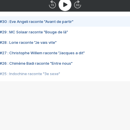
#30 : Eve Angeli raconte "Avant de partir"
#29 : MC Solaar raconte "Bouge de là"
28 : Lorie raconte "Je vais vite"
#27 : Christophe Willem raconte "Jacques a dit"
#26 : Chimène Badi raconte "Entre nous"
#25 : Indochine raconte "3e sexe"
#24 : Zaho raconte "C'est chelou"
#23 : Patrick Bruel raconte "Au café des délices"
#22 : Kyo raconte "Le chemin"
#21 : Nolwenn Leroy raconte "Cassé"
#20 : Patrick Hernandez raconte "Born to be alive"